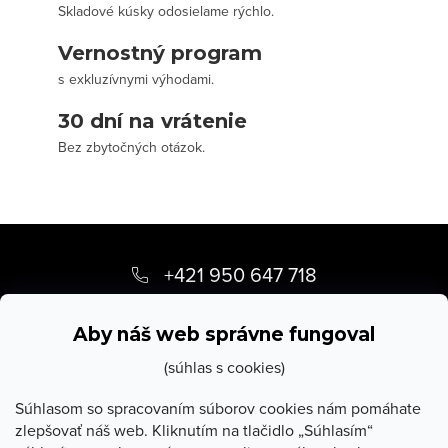
Skladové kúsky odosielame rýchlo.
Vernostný program
s exkluzívnymi výhodami.
30 dní na vrátenie
Bez zbytočných otázok.
Z
á
+421 950 647 718
p
info
@
stevula.sk
ä
Aby náš web správne fungoval
t
(súhlas s cookies)
i
Súhlasom so spracovaním súborov cookies nám pomáhate
zlepšovať náš web. Kliknutím na tlačidlo „Súhlasím“
e