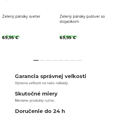
Zelený pánsky sveter
Zelený pánsky pulóver so
stojačikom
Skladom
Skladom
69,95 €
69,95 €
Garancia správnej veľkosti
Výmena veľkosti na naše náklady.
Skutočné miery
Meriame produkty ručne.
Doručenie do 24 h