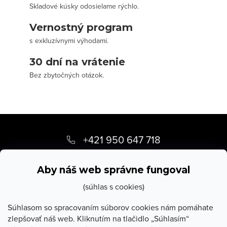
Skladové kúsky odosielame rýchlo.
Vernostný program
s exkluzívnymi výhodami.
30 dní na vrátenie
Bez zbytočných otázok.
Z
á
+421 950 647 718
p
info
@
stevula.sk
ä
Aby náš web správne fungoval
t
(súhlas s cookies)
i
Súhlasom so spracovaním súborov cookies nám pomáhate
zlepšovať náš web. Kliknutím na tlačidlo „Súhlasím“
e