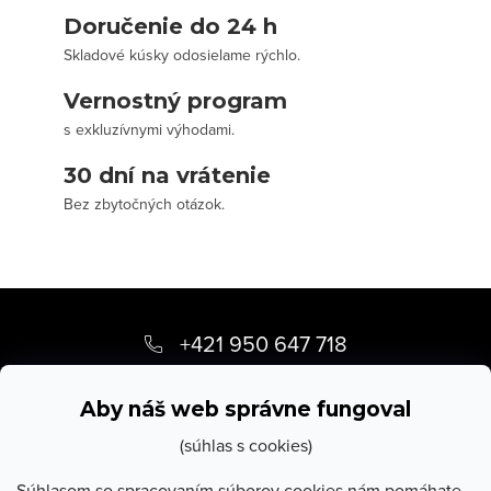
Doručenie do 24 h
Skladové kúsky odosielame rýchlo.
Vernostný program
s exkluzívnymi výhodami.
30 dní na vrátenie
Bez zbytočných otázok.
Z
á
+421 950 647 718
p
info
@
stevula.sk
ä
Aby náš web správne fungoval
t
(súhlas s cookies)
i
Súhlasom so spracovaním súborov cookies nám pomáhate