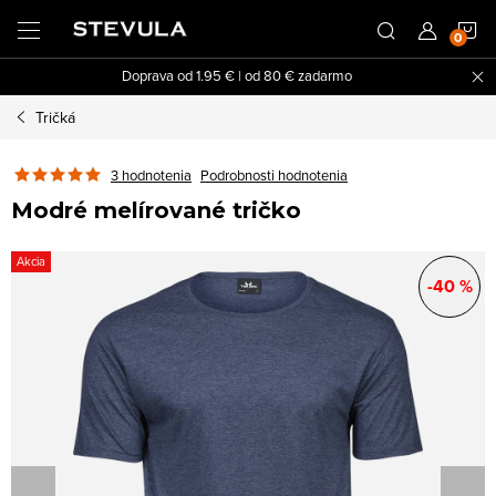
Prejsť
N
na
obsah
Doprava od 1.95 € | od 80 € zadarmo
K
Tričká
3 hodnotenia
Podrobnosti hodnotenia
Modré melírované tričko
Akcia
-40 %