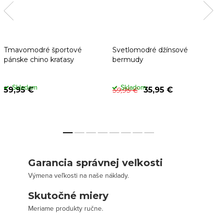
Tmavomodré športové
Svetlomodré džínsové
pánske chino kraťasy
bermudy
Skladom
Skladom
59,95 €
35,95 €
59,95 €
Garancia správnej veľkosti
Výmena veľkosti na naše náklady.
Skutočné miery
Meriame produkty ručne.