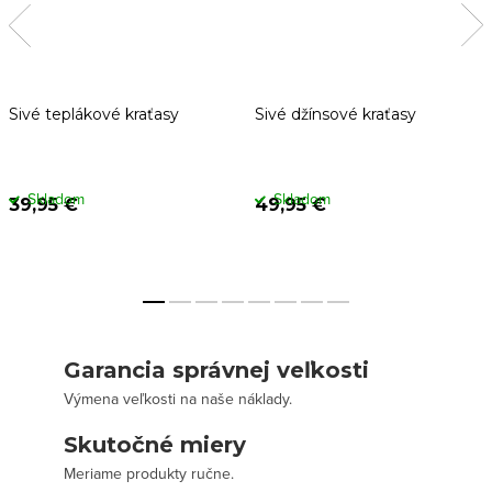
Sivé teplákové kraťasy
Sivé džínsové kraťasy
Skladom
Skladom
39,95 €
49,95 €
Garancia správnej veľkosti
Výmena veľkosti na naše náklady.
Skutočné miery
Meriame produkty ručne.