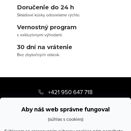
Doručenie do 24 h
Skladové kúsky odosielame rýchlo.
Vernostný program
s exkluzívnymi výhodami.
30 dní na vrátenie
Bez zbytočných otázok.
Z
á
+421 950 647 718
p
info
@
stevula.sk
ä
Aby náš web správne fungoval
t
(súhlas s cookies)
i