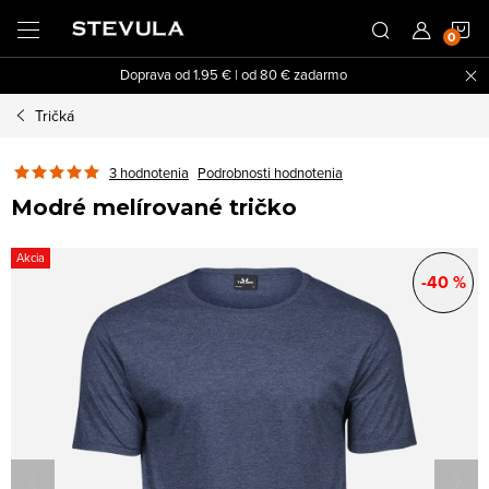
Prejsť
N
na
obsah
Doprava od 1.95 € | od 80 € zadarmo
K
Tričká
3 hodnotenia
Podrobnosti hodnotenia
Modré melírované tričko
Akcia
-40 %