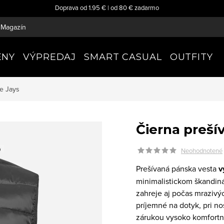
Doprava od 1.95 € | od 80 € zadarmo
Magazín
ENY
VÝPREDAJ
SMART CASUAL
OUTFITY
e Jays
Čierna preší
Neohodnotené
Prešívaná pánska vesta
v
minimalistickom škandin
zahreje aj počas mrazivý
príjemné na dotyk, pri n
zárukou vysoko komfortné