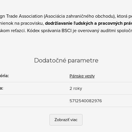
eign Trade Association (Asociácia zahraničného obchodu), ktorá 
ienok na pracovisku,
dodržiavanie ľudských a pracovných prá
skom reťazci. Kódex správania BSCI je overovaný auditmi spoločn
Dodatočné parametre
ória
:
Pánske vesty
a
:
2 roky
5712540082976
Zobraziť viac