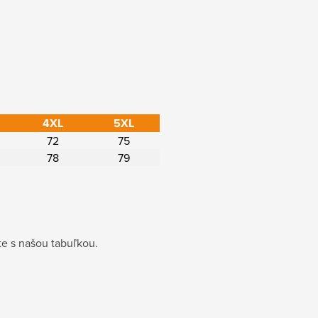
4XL
5XL
72
75
78
79
e s našou tabuľkou.