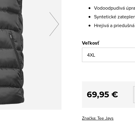
Vodoodpudivá úpr
Syntetické zateple
Hrejivá a priedušná
Veľkosť
69,95 €
Značka:
Tee Jays