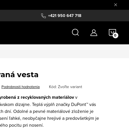
+421 950 647 718
NÁKU
KOŠÍ
vaná vesta
Kód:
Zvoľte variant
Podrobnosti hodnotenia
yrobená z recyklovaných materiálov
v
ávskom dizajne. Teplá výplň značky DuPont™ vás
ch dní.
Odolné a pevné materiálové zloženie je
osení ľahké, neobyčajne hrejivé a predovšetkým je
ho pocitu pri nosení.