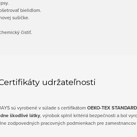
ipsy.
šetrovať bielidlom.
novej sušičke.
hemický čistiť.
Certifikáty udržateľnosti
AYS sú vyrobené v súlade s certifikátom
OEKO-TEX STANDARD
adne škodlivé látky
, výrobok splnil kritériá bezpečnosti a bol vy
álne zodpovedných pracovných podmienkach pre zamestnancov a