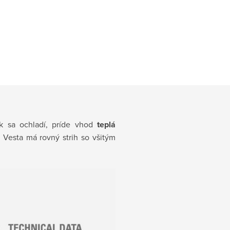
k sa ochladí, príde vhod
teplá
 Vesta má rovný strih so všitým