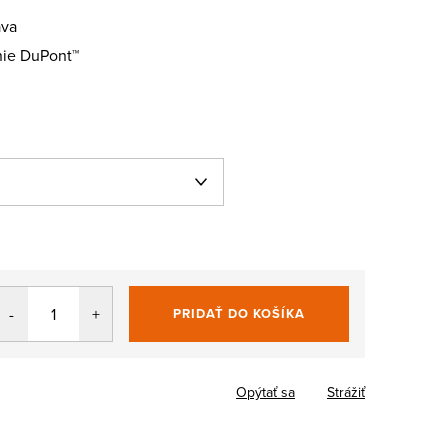
ava
nie DuPont™
PRIDAŤ DO KOŠÍKA
Jednotková
cena:
Opýtať sa
Strážiť