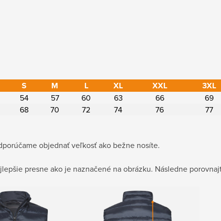
S
M
L
XL
XXL
3XL
54
57
60
63
66
69
68
70
72
74
76
77
porúčame objednať veľkosť ako bežne nosíte.
jlepšie presne ako je naznačené na obrázku. Následne porovnajt