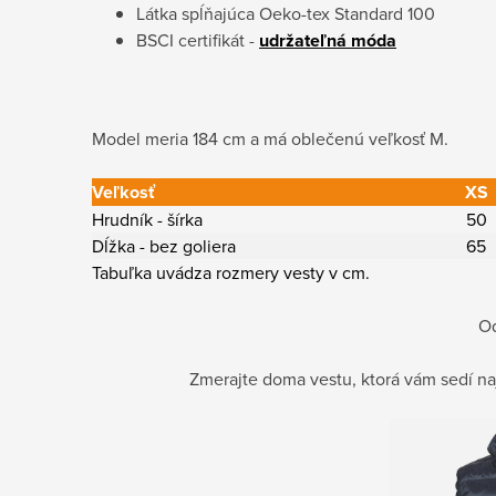
Látka spĺňajúca Oeko-tex Standard 100
BSCI certifikát -
udržateľná móda
Model meria 184 cm a má oblečenú veľkosť M.
Veľkosť
XS
Hrudník - šírka
50
Dĺžka - bez goliera
65
Tabuľka uvádza rozmery vesty v cm.
Od
Zmerajte doma vestu, ktorá vám sedí na