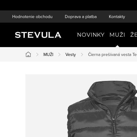
Prejsť
na
Hodnotenie obchodu
Doprava a platba
Kontakty
obsah
NOVINKY
MUŽI
Ž
MUŽI
Vesty
Čierna prešívaná vesta
Te
Domov