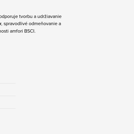
podporuje tvorbu a udržiavanie
v
, spravodlivé odmeňovanie a
osti amfori BSCI.