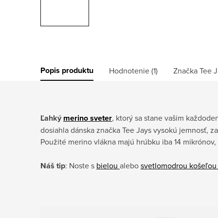
Popis produktu
Hodnotenie (1)
Značka
Tee J
Ľahký
merino sveter
, ktorý sa stane vašim každo
dosiahla dánska značka Tee Jays vysokú jemnosť, za
Použité merino vlákna majú hrúbku iba 14 mikrónov
Náš tip
: Noste s
bielou
alebo
svetlomodrou košeľou