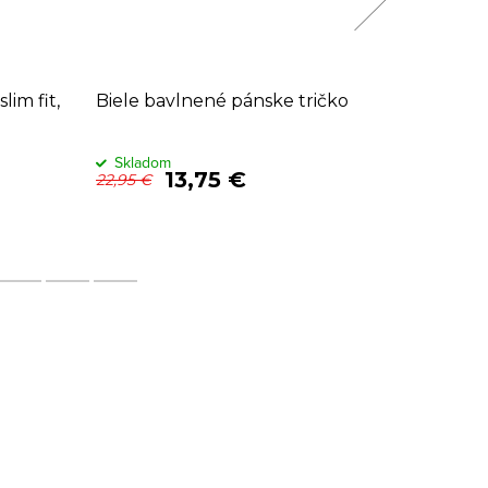
lim fit,
Biele bavlnené pánske tričko
Červené 
Interlo
Sklado
Skladom
13,75 €
19,95
22,95 €