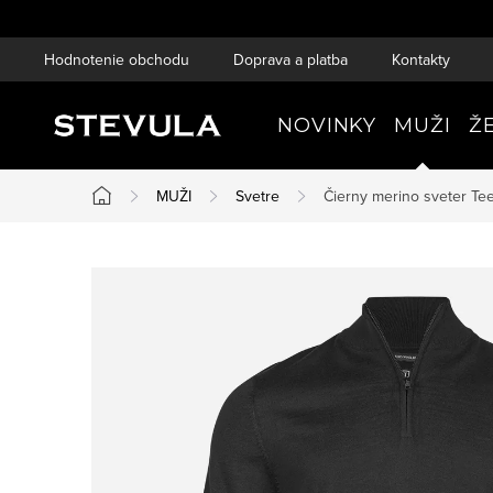
Prejsť
na
Hodnotenie obchodu
Doprava a platba
Kontakty
obsah
NOVINKY
MUŽI
Ž
MUŽI
Svetre
Čierny merino sveter
Te
Domov