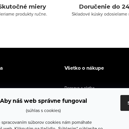
Skutočné miery
Doručenie do 24
eriame produkty ručne.
Skladové kúsky odosielame 
la
Všetko o nákupe
Doprava a platba
údaje
Výmena a vrátenie
Aby náš web správne fungoval
e obchodu
Obchodné podmienky
(súhlas s cookies)
služby
Reklamačné podmienky
 spracovaním súborov cookies nám pomáhate
š web. Kliknutím na tlačidlo „Súhlasím“ súhlasíte so