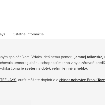
ays
Ostatné informácie
denným spoločníkom. Vďaka ideálnemu pomeru
j
emnej talianskej 
chovala termoregulačnú schopnosť merino vlny a zároveň predĺžil
, vďaka čomu je
sveter na dotyk veľmi jemný a hebký
.
 TEE JAYS
, outfit môžete doplniť o o
chinos nohavice Brook Tave