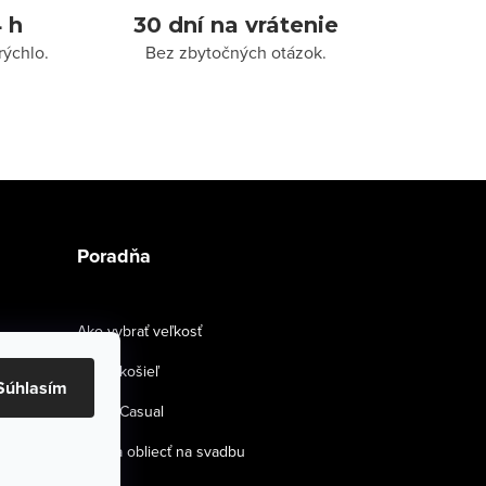
 h
30 dní na vrátenie
rýchlo.
Bez zbytočných otázok.
Poradňa
Ako vybrať veľkosť
Strihy košieľ
Súhlasím
Smart Casual
Ako sa obliecť na svadbu