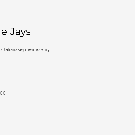
e Jays
 z talianskej merino vlny.
100