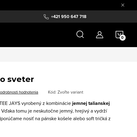
+421 950 647 718
NÁKU
KOŠÍ
o sveter
Kód:
Zvoľte variant
odrobnosti hodnotenia
 TEE JAYS vyrobený z kombinácie
jemnej talianskej
. Vďaka tomu je
neskutočne jemný, hrejivý a vydrží
porúčame nosiť na pánske košele alebo soft tričká z