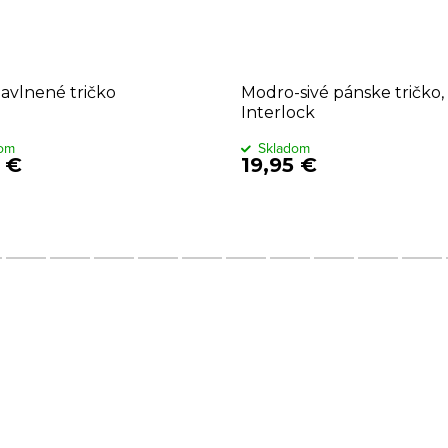
bavlnené tričko
Modro-sivé pánske tričko, s
Interlock
dom
Skladom
5 €
19,95 €