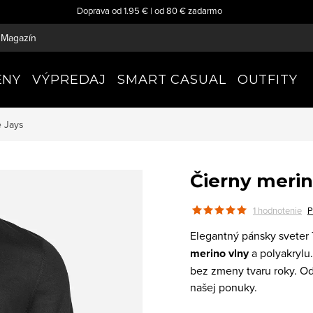
Doprava od 1.95 € | od 80 € zadarmo
Magazín
ENY
VÝPREDAJ
SMART CASUAL
OUTFITY
e Jays
Čierny merin
1 hodnotenie
P
Elegantný pánsky sveter
merino vlny
a polyakrylu
bez zmeny tvaru roky. Od
našej ponuky.