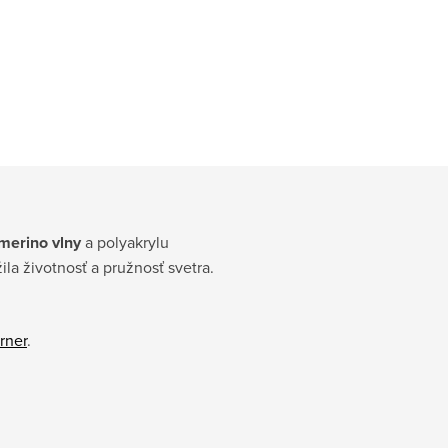
merino vlny
a polyakrylu
a životnosť a pružnosť svetra.
rner
.