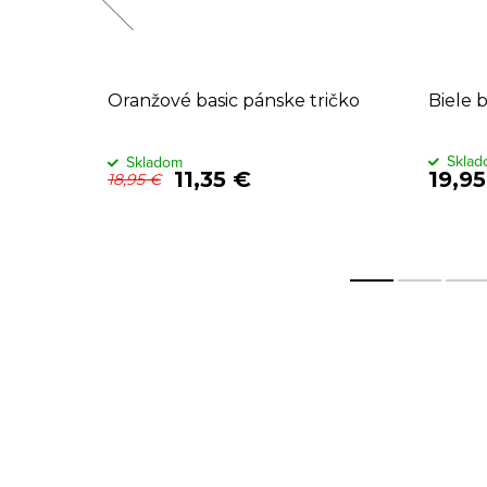
 dlhým
Oranžové basic pánske tričko
Biele 
Skla
Skladom
11,35 €
19,9
18,95 €