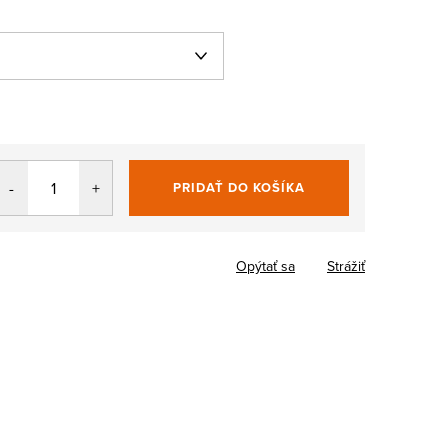
PRIDAŤ DO KOŠÍKA
Jednotková
cena:
Opýtať sa
Strážiť