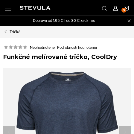
Prejsť
N
na
obsah
Doprava od 1.95 € | od 80 € zadarmo
K
Tričká
Neohodnotené
Podrobnosti hodnotenia
Funkčné melírované tričko, CoolDry