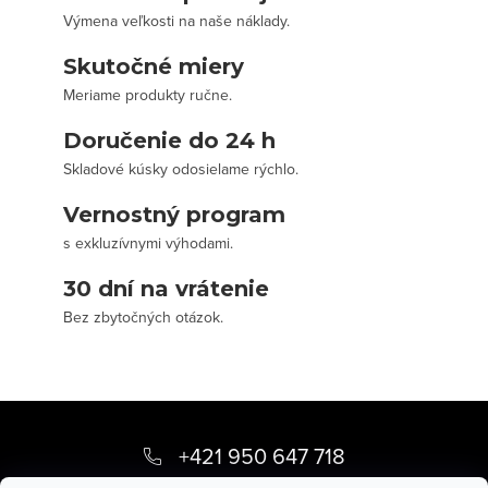
Výmena veľkosti na naše náklady.
Skutočné miery
Meriame produkty ručne.
Doručenie do 24 h
Skladové kúsky odosielame rýchlo.
Vernostný program
s exkluzívnymi výhodami.
30 dní na vrátenie
Bez zbytočných otázok.
Z
á
+421 950 647 718