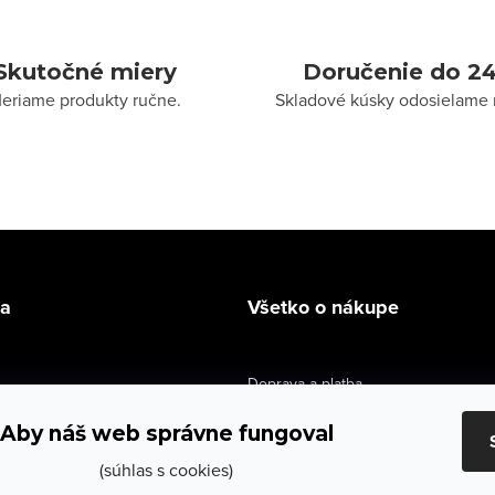
Skutočné miery
Doručenie do 24
eriame produkty ručne.
Skladové kúsky odosielame 
la
Všetko o nákupe
Doprava a platba
údaje
Výmena a vrátenie
Aby náš web správne fungoval
e obchodu
Obchodné podmienky
(súhlas s cookies)