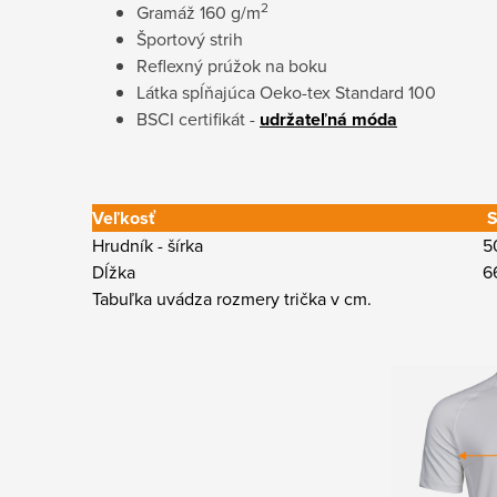
2
Gramáž 160 g/m
Športový strih
Reflexný prúžok na boku
Látka spĺňajúca Oeko-tex Standard 100
BSCI certifikát -
udržateľná móda
Veľkosť
Hrudník - šírka
5
Dĺžka
6
Tabuľka uvádza rozmery trička v cm.