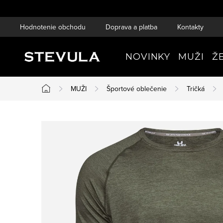
Prejsť
na
Hodnotenie obchodu
Doprava a platba
Kontakty
obsah
NOVINKY
MUŽI
Ž
MUŽI
Športové oblečenie
Tričká
Domov