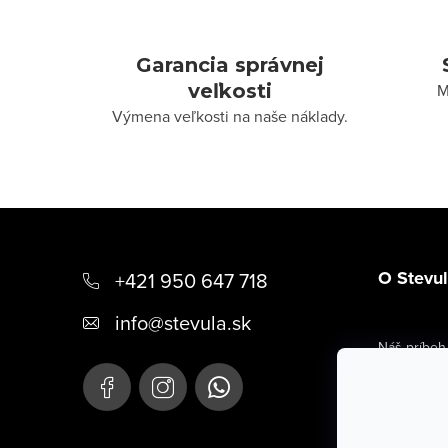
Garancia správnej
veľkosti
M
Výmena veľkosti na naše náklady.
Z
á
O Stevu
+421 950 647 718
p
info
@
stevula.sk
ä
Náš príbeh
t
Kontaktné 
i
Hodnoteni