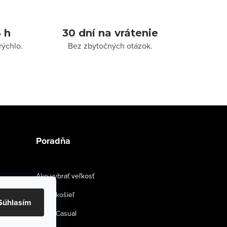
 h
30 dní na vrátenie
rýchlo.
Bez zbytočných otázok.
Poradňa
Ako vybrať veľkosť
Strihy košieľ
Súhlasím
Smart Casual