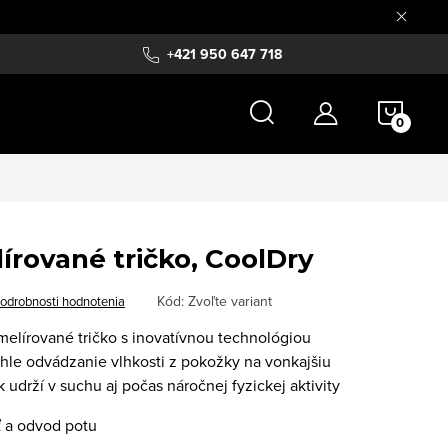
+421 950 647 718
NÁKU
KOŠÍ
rované tričko, CoolDry
Kód:
Zvoľte variant
odrobnosti hodnotenia
elírované tričko s inovatívnou technológiou
hle odvádzanie vlhkosti z pokožky na vonkajšiu
ak udrží v suchu aj počas náročnej fyzickej aktivity
 a odvod potu