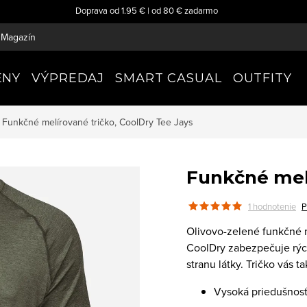
Doprava od 1.95 € | od 80 € zadarmo
Magazín
ENY
VÝPREDAJ
SMART CASUAL
OUTFITY
Funkčné melírované tričko, CoolDry
Tee Jays
Funkčné melí
1 hodnotenie
P
Olivovo-zelené funkčné m
CoolDry zabezpečuje rýc
stranu látky. Tričko vás t
Vysoká priedušnosť