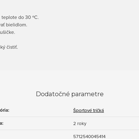
 teplote do 30 ºC.
ať bielidlom.
ušičke.
ý čistiť.
Dodatočné parametre
ória
:
Športové tričká
a
:
2 roky
5712540045414