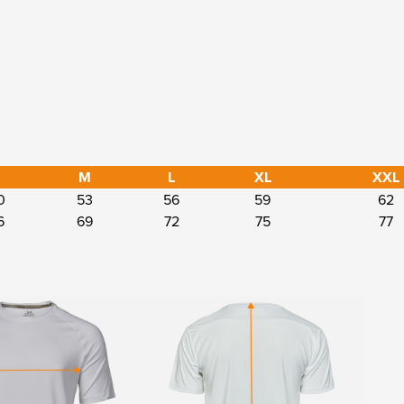
S
M
L
XL
XXL
0
53
56
59
62
6
69
72
75
77