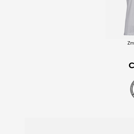
Zme
C