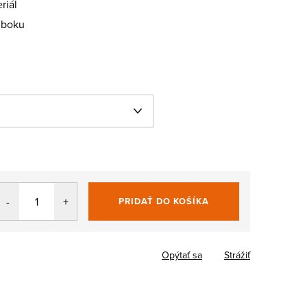
riál
 boku
PRIDAŤ DO KOŠÍKA
Jednotková
cena:
Opýtať sa
Strážiť