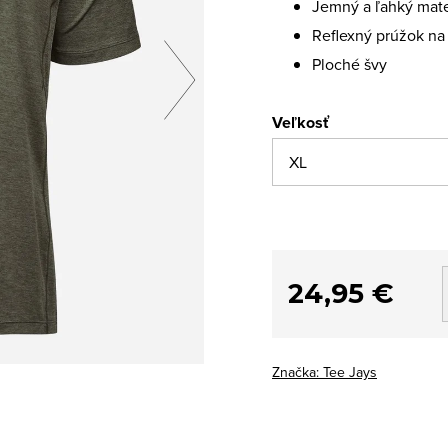
Jemný a ľahký mate
Reflexný prúžok na
Ploché švy
Veľkosť
24,95 €
Značka:
Tee Jays