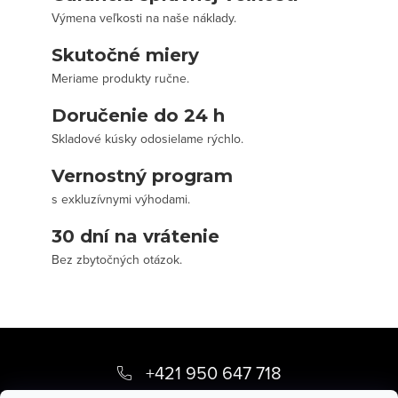
Výmena veľkosti na naše náklady.
Skutočné miery
Meriame produkty ručne.
Doručenie do 24 h
Skladové kúsky odosielame rýchlo.
Vernostný program
s exkluzívnymi výhodami.
30 dní na vrátenie
Bez zbytočných otázok.
Z
á
+421 950 647 718