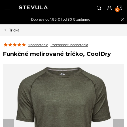
Prejsť
N
na
obsah
Doprava od 1.95 € | od 80 € zadarmo
K
Tričká
1 hodnotenie
Podrobnosti hodnotenia
Funkčné melírované tričko, CoolDry