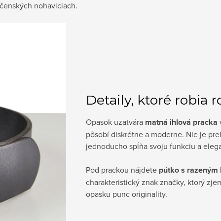
očenských nohaviciach.
Detaily, ktoré robia r
Opasok uzatvára
matná ihlová pracka
pôsobí diskrétne a moderne. Nie je preh
jednoducho spĺňa svoju funkciu a eleg
Pod prackou nájdete
pútko s razeným
charakteristický znak značky, ktorý zj
opasku punc originality.