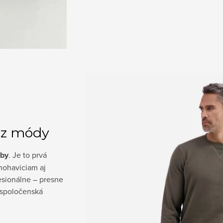
e z módy
óby
. Je to prvá
ohaviciam aj
esionálne – presne
o spoločenská