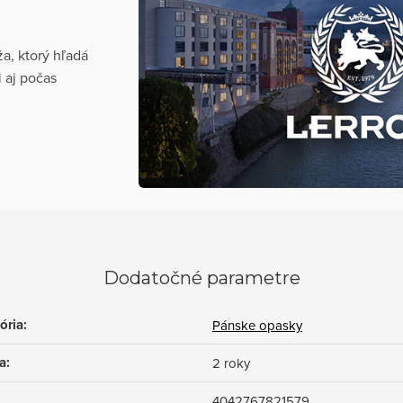
, ktorý hľadá
i aj počas
Dodatočné parametre
ória
:
Pánske opasky
a
:
2 roky
4042767821579