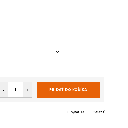
PRIDAŤ DO KOŠÍKA
Jednotková
cena:
Opýtať sa
Strážiť