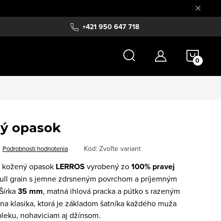
+421 950 647 718
NÁKU
KOŠÍ
ný opasok
Kód:
Zvoľte variant
Podrobnosti hodnotenia
y kožený opasok
LERROS
vyrobený zo
100% pravej
 full grain s jemne zdrsneným povrchom a príjemným
Šírka
35 mm
, matná ihlová pracka a pútko s razeným
a klasika, ktorá je základom šatníka každého muža
bleku, nohaviciam aj džínsom.