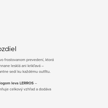
ozdiel
vo frostovanom prevedení, ktorá
nane lesklá ani krikľavá –
antne sedí ku každému outfitu.
 logom leva LERROS
–
emňuje celkový vzhľad a dodáva