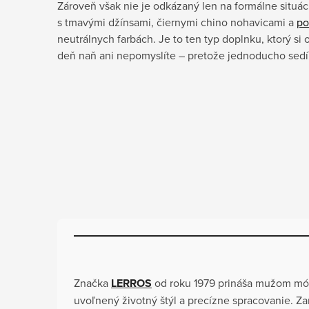
Zároveň však nie je odkázaný len na formálne situáci
s tmavými džínsami, čiernymi chino nohavicami a
po
neutrálnych farbách. Je to ten typ doplnku, ktorý si 
deň naň ani nepomyslíte – pretože jednoducho sedí
Značka
LERROS
od roku 1979 prináša mužom mód
uvoľnený životný štýl a precízne spracovanie. Za