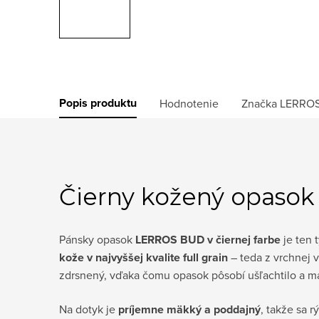
Popis produktu
Hodnotenie
Značka
LERRO
Čierny kožený opasok 
Pánsky opasok
LERROS BUD v čiernej farbe
je ten 
kože v najvyššej kvalite full grain
– teda z vrchnej v
zdrsnený, vďaka čomu opasok pôsobí ušľachtilo a m
Na dotyk je
príjemne mäkký a poddajný
, takže sa 