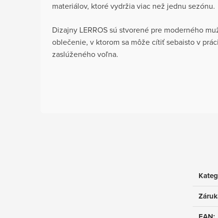
materiálov, ktoré vydržia viac než jednu sezónu.
Dizajny LERROS sú stvorené pre moderného muža
oblečenie, v ktorom sa môže cítiť sebaisto v prác
zaslúženého voľna.
Kateg
Záruk
EAN
: