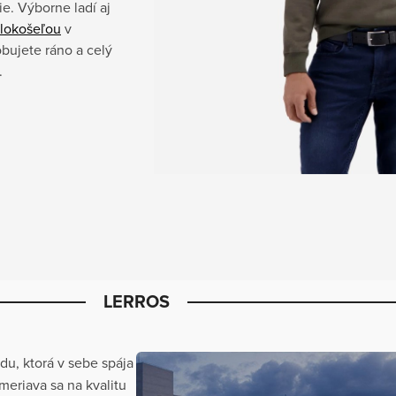
e. Výborne ladí aj
lokošeľou
v
obujete ráno a celý
.
LERROS
u, ktorá v sebe spája
meriava sa na kvalitu