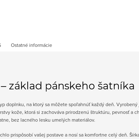
S
Ostatné informácie
– základ pánskeho šatníka
typ doplnku, na ktorý sa môžete spoľahnúť každý deň. Vyrobený
rstvy kože, ktorá si zachováva prirodzenú štruktúru, pevnosť a c
atne, bez lacného lesku umelých materiálov.
rýchlo prispôsobí vašej postave a nosí sa komfortne celý deň. Šír