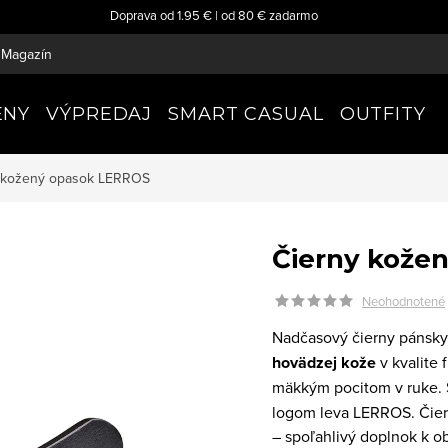
Doprava od 1.95 € | od 80 € zadarmo
Magazín
ENY
VÝPREDAJ
SMART CASUAL
OUTFITY
 kožený opasok
LERROS
Čierny kože
Neohodnotené
Nadčasový čierny pánsk
hovädzej kože
v kvalite
mäkkým pocitom v ruke. 
logom leva LERROS. Čiern
– spoľahlivý doplnok k o