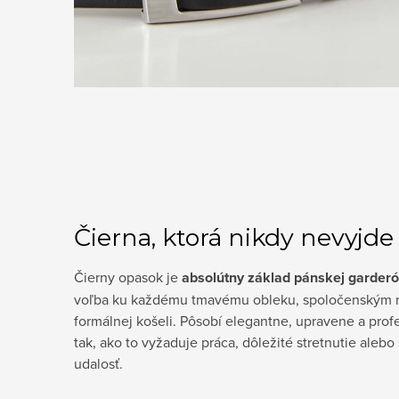
Čierna, ktorá nikdy nevyjd
Čierny opasok je
absolútny základ pánskej garder
voľba ku každému tmavému obleku, spoločenským n
formálnej košeli. Pôsobí elegantne, upravene a prof
tak, ako to vyžaduje práca, dôležité stretnutie aleb
udalosť.