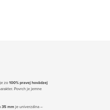
 je zo
100% pravej hovädzej
harakter. Povrch je jemne
ka
35 mm
je univerzálna –