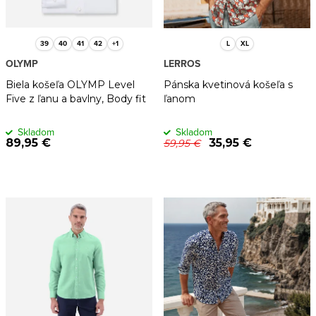
u
o
k
d
t
u
39
40
41
42
+1
L
XL
OLYMP
LERROS
o
k
Biela košeľa OLYMP Level
Pánska kvetinová košeľa s
v
t
Five z ľanu a bavlny, Body fit
ľanom
o
Skladom
Skladom
v
89,95 €
35,95 €
59,95 €