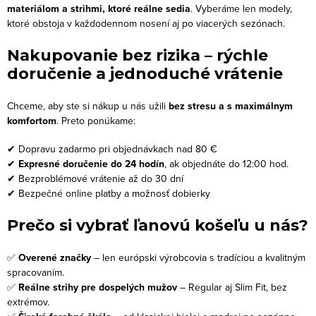
materiálom a strihmi, ktoré reálne sedia
. Vyberáme len modely,
ktoré obstoja v každodennom nosení aj po viacerých sezónach.
Nakupovanie bez rizika – rýchle
doručenie a jednoduché vrátenie
Chceme, aby ste si nákup u nás užili
bez stresu a s maximálnym
komfortom
. Preto ponúkame:
✔ Dopravu zadarmo pri objednávkach nad 80 €
✔
Expresné doručenie do 24 hodín
, ak objednáte do 12:00 hod.
✔ Bezproblémové vrátenie až do 30 dní
✔ Bezpečné online platby a možnosť dobierky
Prečo si vybrať ľanovú košeľu u nás?
✅
Overené značky
– len európski výrobcovia s tradíciou a kvalitným
spracovaním.
✅
Reálne strihy pre dospelých mužov
– Regular aj Slim Fit, bez
extrémov.