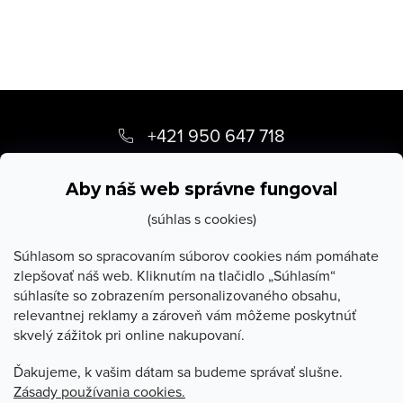
Z
á
+421 950 647 718
p
info
@
stevula.sk
ä
Aby náš web správne fungoval
t
(súhlas s cookies)
i
Súhlasom so spracovaním súborov cookies nám pomáhate
zlepšovať náš web. Kliknutím na tlačidlo „Súhlasím“
e
súhlasíte so zobrazením personalizovaného obsahu,
O Stevula
relevantnej reklamy a zároveň vám môžeme poskytnúť
skvelý zážitok pri online nakupovaní.
Všetko o nákupe
Ďakujeme, k vašim dátam sa budeme správať slušne.
Zásady používania cookies.
Poradňa