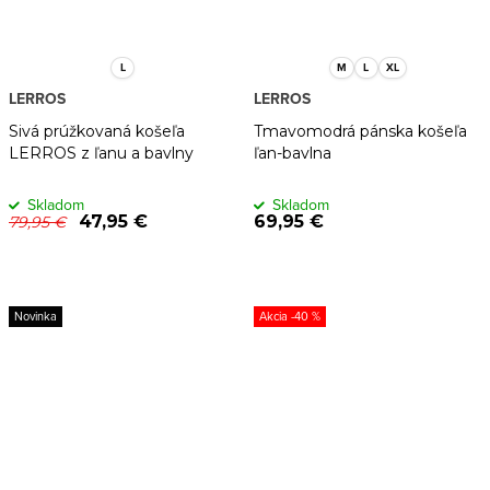
L
M
L
XL
LERROS
LERROS
Sivá prúžkovaná košeľa
Tmavomodrá pánska košeľa
LERROS z ľanu a bavlny
ľan-bavlna
Skladom
Skladom
47,95 €
69,95 €
79,95 €
Novinka
-40 %