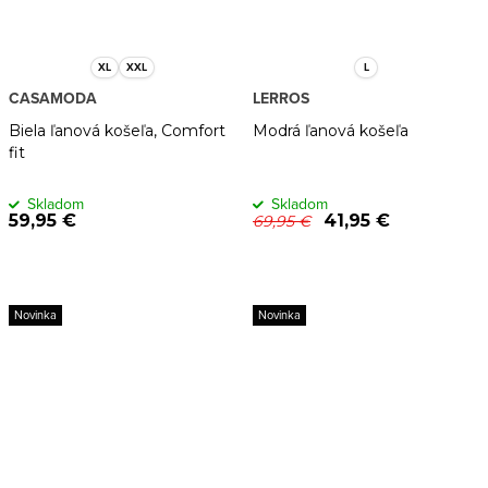
XL
XXL
L
CASAMODA
LERROS
Biela ľanová košeľa, Comfort
Modrá ľanová košeľa
fit
Skladom
Skladom
59,95 €
41,95 €
69,95 €
Novinka
Novinka