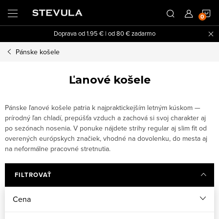
Prejsť
N
na
obsah
Doprava od 1.95 € | od 80 € zadarmo
K
Pánske košele
Ľanové košele
Pánske ľanové košele patria k najpraktickejším letným kúskom —
prírodný ľan chladí, prepúšťa vzduch a zachová si svoj charakter aj
po sezónach nosenia. V ponuke nájdete strihy regular aj slim fit od
overených európskych značiek, vhodné na dovolenku, do mesta aj
na neformálne pracovné stretnutia.
FILTROVAŤ
Cena