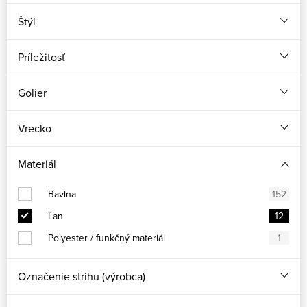
Štýl
Príležitosť
Golier
Vrecko
Materiál
Bavlna
152
Ľan
12
Polyester / funkčný materiál
1
Označenie strihu (výrobca)