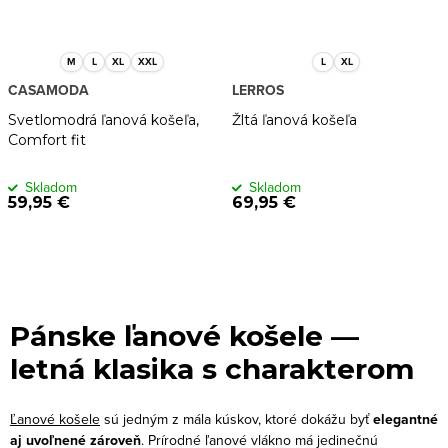
M
L
XL
XXL
L
XL
CASAMODA
LERROS
Svetlomodrá ľanová košeľa,
Žltá ľanová košeľa
Comfort fit
Skladom
Skladom
59,95 €
69,95 €
O
v
Pánske ľanové košele —
l
letná klasika s charakterom
á
d
Ľanové košele
sú jedným z mála kúskov, ktoré dokážu byť
elegantné
a
aj uvoľnené zároveň
. Prírodné ľanové vlákno má jedinečnú