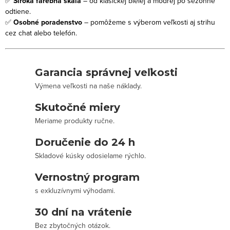
✅
Široká farebná škála
– od klasickej bielej a modrej po sezónne
odtiene.
✅
Osobné poradenstvo
– pomôžeme s výberom veľkosti aj strihu
cez chat alebo telefón.
Garancia správnej veľkosti
Výmena veľkosti na naše náklady.
Skutočné miery
Meriame produkty ručne.
Doručenie do 24 h
Skladové kúsky odosielame rýchlo.
Vernostný program
s exkluzívnymi výhodami.
30 dní na vrátenie
Bez zbytočných otázok.