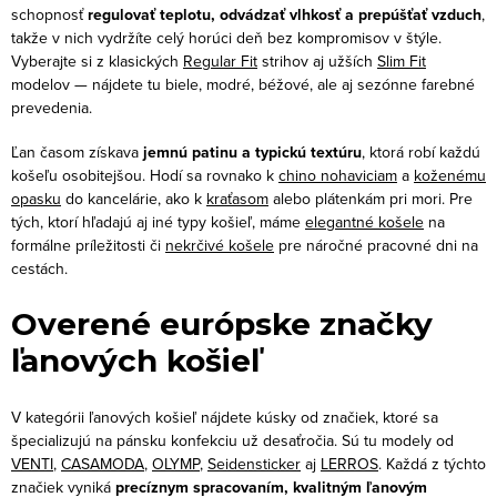
c
schopnosť
regulovať teplotu, odvádzať vlhkosť a prepúšťať vzduch
,
i
takže v nich vydržíte celý horúci deň bez kompromisov v štýle.
Vyberajte si z klasických
Regular Fit
strihov aj užších
Slim Fit
e
modelov — nájdete tu biele, modré, béžové, ale aj sezónne farebné
p
prevedenia.
r
v
Ľan časom získava
jemnú patinu a typickú textúru
, ktorá robí každú
košeľu osobitejšou. Hodí sa rovnako k
chino nohaviciam
a
koženému
k
opasku
do kancelárie, ako k
kraťasom
alebo plátenkám pri mori. Pre
y
tých, ktorí hľadajú aj iné typy košieľ, máme
elegantné košele
na
v
formálne príležitosti či
nekrčivé košele
pre náročné pracovné dni na
ý
cestách.
p
Overené európske značky
i
s
ľanových košieľ
u
V kategórii ľanových košieľ nájdete kúsky od značiek, ktoré sa
špecializujú na pánsku konfekciu už desaťročia. Sú tu modely od
VENTI
,
CASAMODA
,
OLYMP
,
Seidensticker
aj
LERROS
. Každá z týchto
značiek vyniká
precíznym spracovaním, kvalitným ľanovým