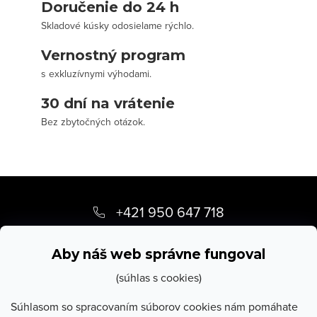
Doručenie do 24 h
Skladové kúsky odosielame rýchlo.
Vernostný program
s exkluzívnymi výhodami.
30 dní na vrátenie
Bez zbytočných otázok.
Z
á
+421 950 647 718
p
info
@
stevula.sk
ä
Aby náš web správne fungoval
t
(súhlas s cookies)
i
Súhlasom so spracovaním súborov cookies nám pomáhate