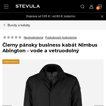
Prejsť
N
na
obsah
Doprava od 1.95 € | od 80 € zadarmo
K
Bundy a kabáty
Neohodnotené
Podrobnosti hodnotenia
Čierny pánsky business kabát Nimbus
Abington - vode a vetruodolný
Odporúčame