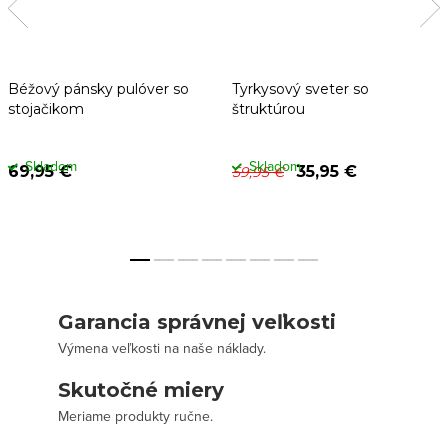
Béžový pánsky pulóver so
Tyrkysový sveter so
stojačikom
štruktúrou
Skladom
Skladom
69,95 €
35,95 €
59,95 €
Garancia správnej veľkosti
Výmena veľkosti na naše náklady.
Skutočné miery
Meriame produkty ručne.