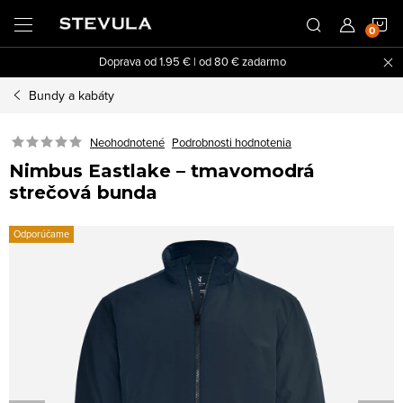
Prejsť
N
na
obsah
Doprava od 1.95 € | od 80 € zadarmo
K
Bundy a kabáty
Neohodnotené
Podrobnosti hodnotenia
Nimbus Eastlake – tmavomodrá
strečová bunda
Odporúčame