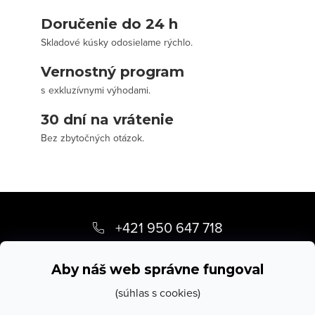
Doručenie do 24 h
Skladové kúsky odosielame rýchlo.
Vernostný program
s exkluzívnymi výhodami.
30 dní na vrátenie
Bez zbytočných otázok.
Z
á
+421 950 647 718
p
info
@
stevula.sk
ä
Aby náš web správne fungoval
t
(súhlas s cookies)