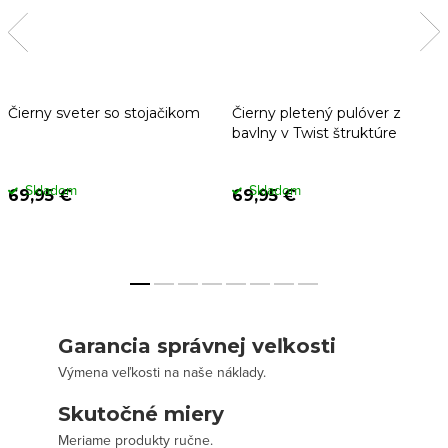
Čierny sveter so stojačikom
Čierny pletený pulóver z
bavlny v Twist štruktúre
Skladom
Skladom
69,95 €
69,95 €
Garancia správnej veľkosti
Výmena veľkosti na naše náklady.
Skutočné miery
Meriame produkty ručne.