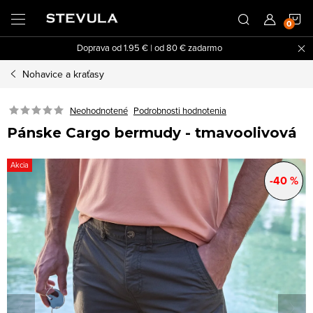
Prejsť
N
na
obsah
Doprava od 1.95 € | od 80 € zadarmo
K
Nohavice a kraťasy
Neohodnotené
Podrobnosti hodnotenia
Pánske Cargo bermudy - tmavoolivová
Akcia
-40 %