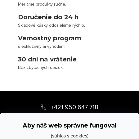
Meriame produkty ručne.
Doručenie do 24 h
Skladové kúsky odosielame rýchlo.
Vernostný program
s exkluzívnymi výhodami.
30 dní na vrátenie
Bez zbytočných otázok.
Z
á
+421 950 647 718
p
info
@
stevula.sk
ä
Aby náš web správne fungoval
t
(súhlas s cookies)