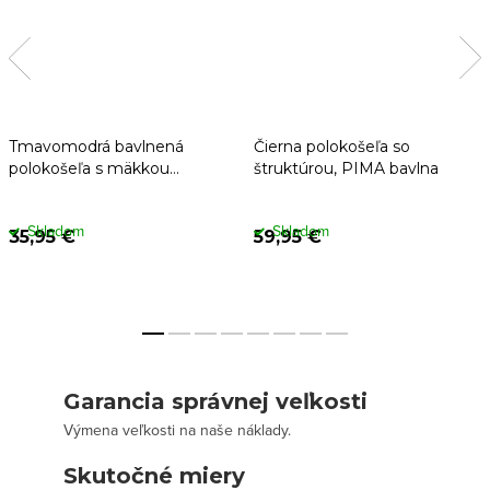
Tmavomodrá bavlnená
Čierna polokošeľa so
polokošeľa s mäkkou
štruktúrou, PIMA bavlna
štruktúrou
Skladom
Skladom
35,95 €
59,95 €
Garancia správnej veľkosti
Výmena veľkosti na naše náklady.
Skutočné miery