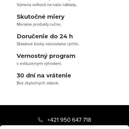
Výmena veľkosti na naše náklady.
Skutočné miery
Meriame produkty ručne.
Doručenie do 24 h
Skladové kúsky odosielame rýchlo.
Vernostný program
s exkluzívnymi výhodami.
30 dní na vrátenie
Bez zbytočných otázok.
Z
á
+421 950 647 718
p