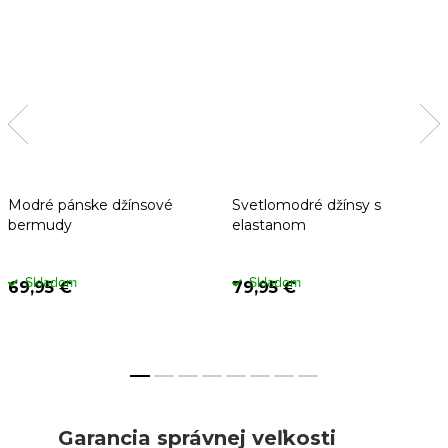
Modré pánske džínsové
Svetlomodré džínsy s
bermudy
elastanom
Skladom
Skladom
69,95 €
79,95 €
Garancia správnej veľkosti