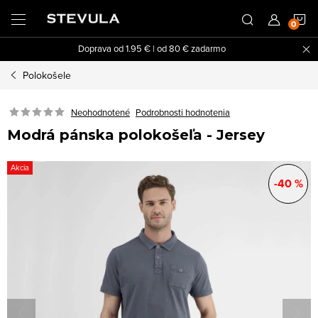
Prejsť
N
na
obsah
Doprava od 1.95 € | od 80 € zadarmo
K
Polokošele
Neohodnotené
Podrobnosti hodnotenia
Modrá pánska polokošeľa - Jersey
Akcia
-40 %