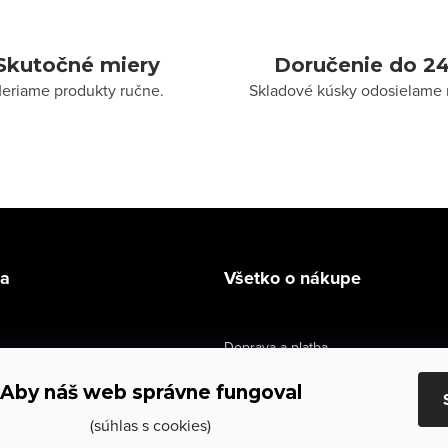
Skutočné miery
Doručenie do 24
eriame produkty ručne.
Skladové kúsky odosielame 
la
Všetko o nákupe
Doprava a platba
údaje
Výmena a vrátenie
Aby náš web správne fungoval
e obchodu
Obchodné podmienky
(súhlas s cookies)