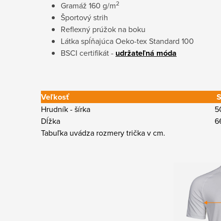
2
Gramáž 160 g/m
Športový strih
Reflexný prúžok na boku
Látka spĺňajúca Oeko-tex Standard 100
BSCI certifikát -
udržateľná móda
Veľkosť
Hrudník - šírka
5
Dĺžka
6
Tabuľka uvádza rozmery trička v cm.