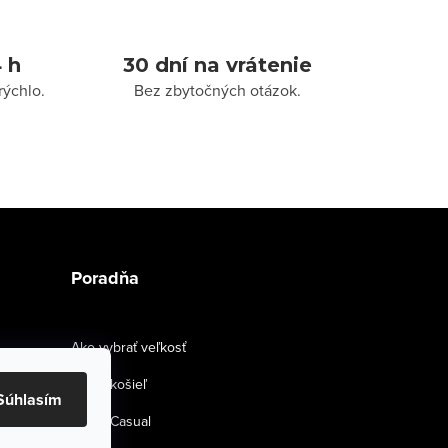
 h
30 dní na vrátenie
rýchlo.
Bez zbytočných otázok.
Poradňa
Ako vybrať veľkosť
Strihy košieľ
Súhlasím
Smart Casual