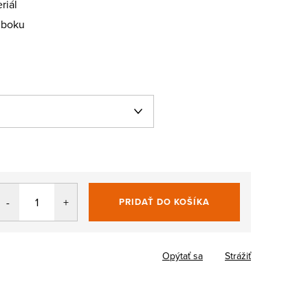
riál
 boku
PRIDAŤ DO KOŠÍKA
Jednotková
cena:
Opýtať sa
Strážiť