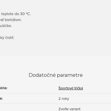
 teplote do 30 ºC.
ať bielidlom.
ušičke.
ý čistiť.
Dodatočné parametre
ória
:
Športové tričká
a
:
2 roky
Zvoľte variant