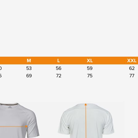
S
M
L
XL
XXL
0
53
56
59
62
6
69
72
75
77