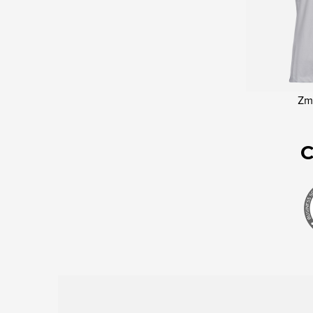
Zme
C