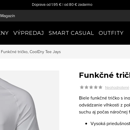
Doprava od 1.95 € | od 80 € zadarmo
Magazín
ENY
VÝPREDAJ
SMART CASUAL
OUTFITY
Funkčné tričko, CoolDry
Tee Jays
Funkčné trič
Neohodnotené
Biele funkčné tričko s i
odvádzanie vlhkosti z pok
suchu aj počas náročnej f
Vysoká priedušnosť