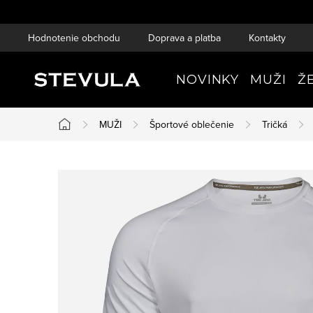
Prejsť
na
Hodnotenie obchodu
Doprava a platba
Kontakty
obsah
NOVINKY
MUŽI
Ž
MUŽI
Športové oblečenie
Tričká
Domov