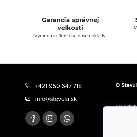
Garancia správnej
veľkosti
M
Výmena veľkosti na naše náklady.
Z
á
O Stevu
+421 950 647 718
p
info
@
stevula.sk
ä
Náš príbeh
t
Kontaktné 
i
Hodnoteni