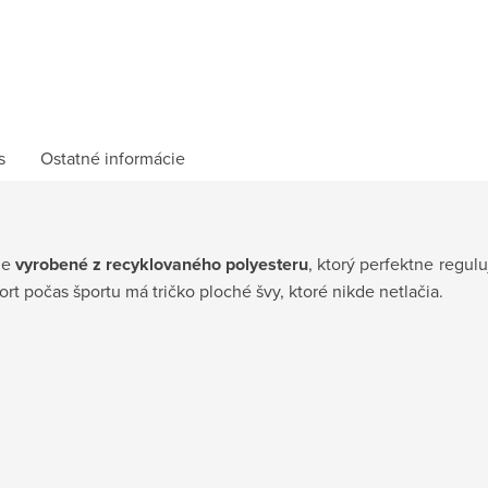
s
Ostatné informácie
je
vyrobené z recyklovaného polyesteru
, ktorý perfektne regul
ort počas športu má tričko ploché švy, ktoré nikde netlačia.