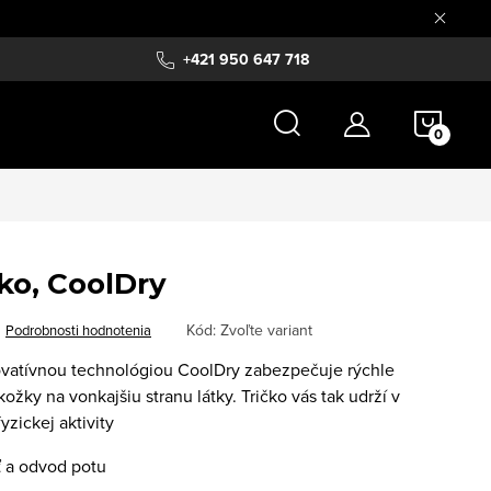
+421 950 647 718
NÁKU
KOŠÍ
ko, CoolDry
Kód:
Zvoľte variant
Podrobnosti hodnotenia
novatívnou technológiou CoolDry zabezpečuje rýchle
ožky na vonkajšiu stranu látky. Tričko vás tak udrží v
yzickej aktivity
 a odvod potu