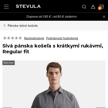
Prejsť
N
na
obsah
Doprava od 1.95 € | od 80 € zadarmo
K
Pánske letné košele
Neohodnotené
Podrobnosti hodnotenia
Sivá pánska košeľa s krátkymi rukávmi,
Regular fit
Non-iron