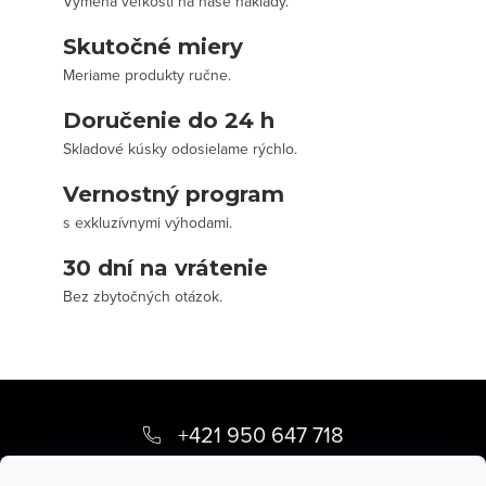
Výmena veľkosti na naše náklady.
Skutočné miery
Meriame produkty ručne.
Doručenie do 24 h
Skladové kúsky odosielame rýchlo.
Vernostný program
s exkluzívnymi výhodami.
30 dní na vrátenie
Bez zbytočných otázok.
Z
á
+421 950 647 718
p
info
@
stevula.sk