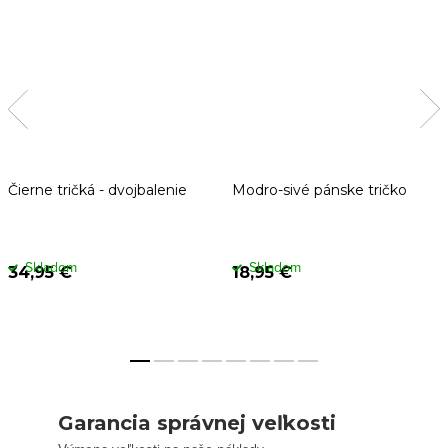
Čierne tričká - dvojbalenie
Modro-sivé pánske tričko
Skladom
Skladom
34,95 €
18,95 €
Garancia správnej veľkosti