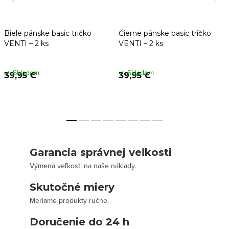
Biele pánske basic tričko
Čierne pánske basic tričko
VENTI – 2 ks
VENTI – 2 ks
Skladom
Skladom
39,95 €
39,95 €
Garancia správnej veľkosti
Výmena veľkosti na naše náklady.
Skutočné miery
Meriame produkty ručne.
Doručenie do 24 h