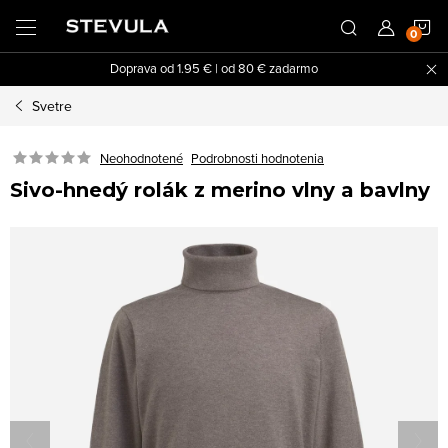
Prejsť
N
na
obsah
Doprava od 1.95 € | od 80 € zadarmo
K
Svetre
Neohodnotené
Podrobnosti hodnotenia
Sivo-hnedý rolák z merino vlny a bavlny