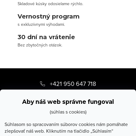
Skladové kúsky odosielame rýchlo.
Vernostný program
s exkluzívnymi výhodami.
30 dní na vrátenie
Bez zbytočných otázok.
Z
á
+421 950 647 718
p
info
@
stevula.sk
ä
Aby náš web správne fungoval
t
(súhlas s cookies)
i
Súhlasom so spracovaním súborov cookies nám pomáhate
zlepšovať náš web. Kliknutím na tlačidlo „Súhlasím“
e