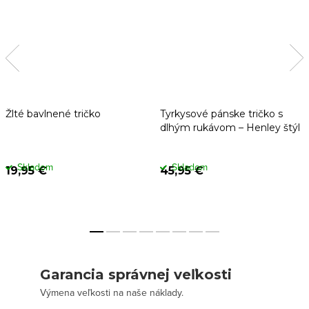
Žlté bavlnené tričko
Tyrkysové pánske tričko s
dlhým rukávom – Henley štýl
Skladom
Skladom
19,95 €
45,95 €
Garancia správnej veľkosti
Výmena veľkosti na naše náklady.