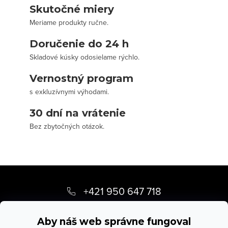
Skutočné miery
Meriame produkty ručne.
Doručenie do 24 h
Skladové kúsky odosielame rýchlo.
Vernostný program
s exkluzívnymi výhodami.
30 dní na vrátenie
Bez zbytočných otázok.
Z
á
+421 950 647 718
p
info
@
stevula.sk
ä
Aby náš web správne fungoval