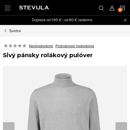
Prejsť
N
na
obsah
Doprava od 1.95 € | od 80 € zadarmo
K
Svetre
Neohodnotené
Podrobnosti hodnotenia
Sivý pánsky rolákový pulóver