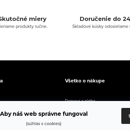
Skutočné miery
Doručenie do 24
eriame produkty ručne.
Skladové kúsky odosielame 
la
Všetko o nákupe
Doprava a platba
údaje
Výmena a vrátenie
Aby náš web správne fungoval
e obchodu
Obchodné podmienky
(súhlas s cookies)