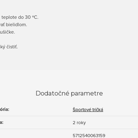
 teplote do 30 ºC.
ať bielidlom.
ušičke.
ý čistiť.
Dodatočné parametre
ória
:
Športové tričká
a
:
2 roky
5712540063159