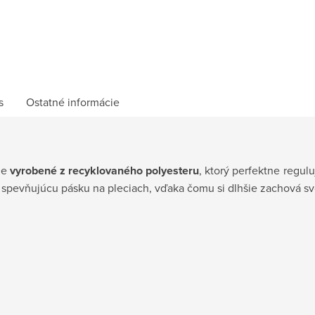
s
Ostatné informácie
je
vyrobené z recyklovaného polyesteru
, ktorý perfektne regul
ú spevňujúcu pásku na pleciach, vďaka čomu si dlhšie zachová svo