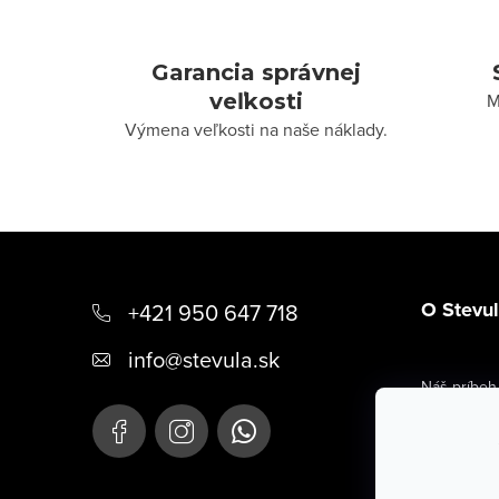
Garancia správnej
veľkosti
M
Výmena veľkosti na naše náklady.
Z
á
O Stevu
+421 950 647 718
p
info
@
stevula.sk
ä
Náš príbeh
t
Kontaktné 
i
Hodnoteni