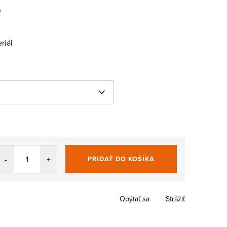
ť
riál
PRIDAŤ DO KOŠÍKA
Jednotková
cena:
Opýtať sa
Strážiť