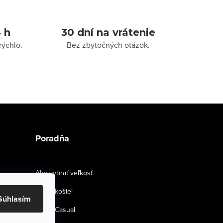
 h
30 dní na vrátenie
rýchlo.
Bez zbytočných otázok.
Poradňa
Ako vybrať veľkosť
Strihy košieľ
Súhlasím
Smart Casual