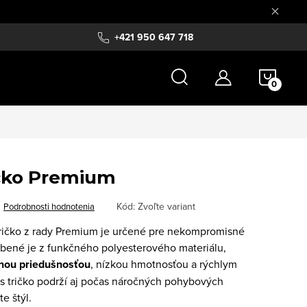
+421 950 647 718
NÁKU
KOŠÍ
ičko Premium
Kód:
Zvoľte variant
Podrobnosti hodnotenia
tričko z rady Premium je určené pre nekompromisné
bené je z funkčného polyesterového materiálu,
nou priedušnosťou
, nízkou hmotnosťou a rýchlym
s tričko podrží aj počas náročných pohybových
te štýl.