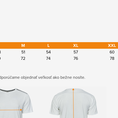
M
L
XL
XXL
8
51
54
57
60
0
72
74
76
78
porúčame objednať veľkosť ako bežne nosíte.