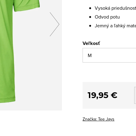
Vysoká priedušnos
Odvod potu
Jemný a ľahký mate
Veľkosť
19,95 €
Značka:
Tee Jays