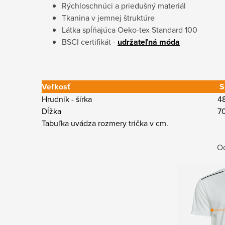
Rýchloschnúci a priedušný materiál
Tkanina v jemnej štruktúre
Látka spĺňajúca Oeko-tex Standard 100
BSCI certifikát -
udržateľná móda
Veľkosť
S
Hrudník - šírka
4
Dĺžka
7
Tabuľka uvádza rozmery trička v cm.
Od