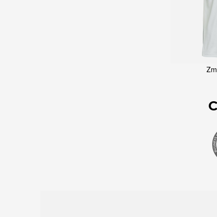
Zme
C