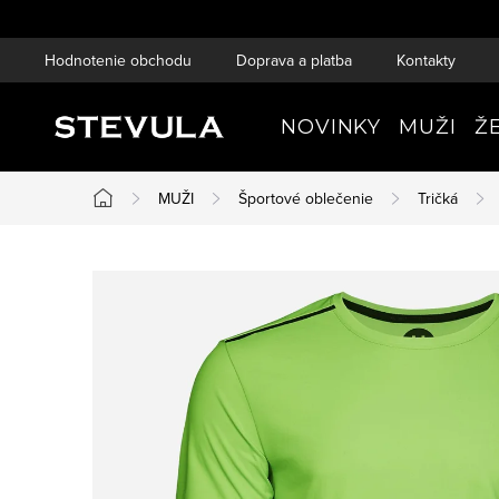
Prejsť
na
Hodnotenie obchodu
Doprava a platba
Kontakty
obsah
NOVINKY
MUŽI
Ž
MUŽI
Športové oblečenie
Tričká
Domov