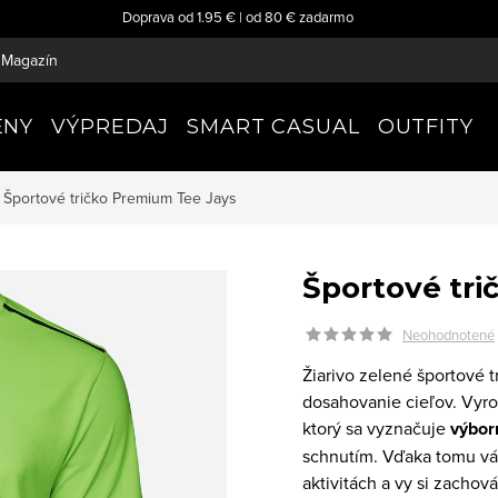
Doprava od 1.95 € | od 80 € zadarmo
Magazín
ENY
VÝPREDAJ
SMART CASUAL
OUTFITY
Športové tričko Premium
Tee Jays
Športové tr
Neohodnotené
Žiarivo zelené športové 
dosahovanie cieľov. Vyro
ktorý sa vyznačuje
výbor
schnutím. Vďaka tomu vá
aktivitách a vy si zachová