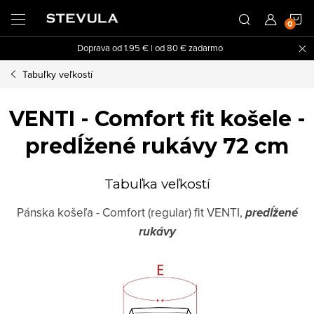
Prejsť
N
na
obsah
Doprava od 1.95 € | od 80 € zadarmo
K
Tabuľky veľkostí
VENTI - Comfort fit košele -
predĺžené rukávy 72 cm
Tabuľka veľkostí
Pánska košeľa - Comfort (regular) fit VENTI,
predĺžené
rukávy