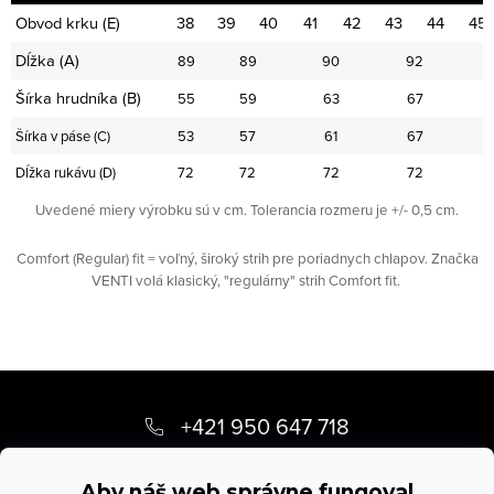
Obvod krku (E)
38
39
40
41
42
43
44
45
Dĺžka (A)
89
89
90
92
Šírka hrudníka (B)
55
59
63
67
Šírka v páse (C)
53
57
61
67
Dĺžka rukávu (D)
72
72
72
72
Uvedené miery výrobku sú v cm. Tolerancia rozmeru je +/- 0,5 cm.
Comfort (Regular) fit = voľný, široký strih pre poriadnych chlapov. Značka
VENTI volá klasický, "regulárny" strih Comfort fit.
Z
á
+421 950 647 718
p
info
@
stevula.sk
Aby náš web správne fungoval