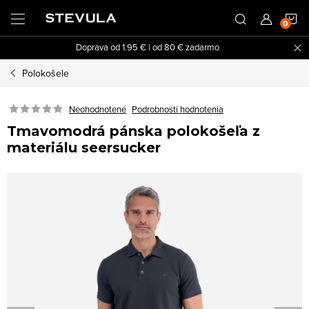
Prejsť
N
na
obsah
Doprava od 1.95 € | od 80 € zadarmo
K
Polokošele
Neohodnotené
Podrobnosti hodnotenia
Tmavomodrá pánska polokošeľa z
materiálu seersucker