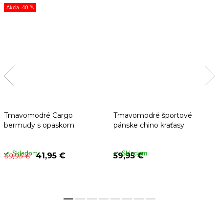
-40 %
Tmavomodré Cargo
Tmavomodré športové
bermudy s opaskom
pánske chino kraťasy
Skladom
Skladom
41,95 €
59,95 €
69,95 €