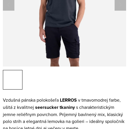
Vzdušná pánska polokošeľa
LERROS
v tmavomodrej farbe,
ušitá z kvalitnej
seersucker tkaniny
s charakteristickým
jemne reliéfnym povrchom. Príjemný bavlnený mix, klasický
polo strih a elegantná lemovka na golieri – ideálny spoločník
na horúce letné dni aj večery v meste.