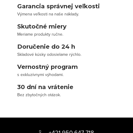
Garancia správnej veľkosti
Výmena veľkosti na naše náklady.
Skutočné miery
Meriame produkty ručne.
Doručenie do 24 h
Skladové kúsky odosielame rýchlo.
Vernostný program
s exkluzívnymi výhodami.
30 dní na vrátenie
Bez zbytočných otázok.
Z
á
+421 950 647 718