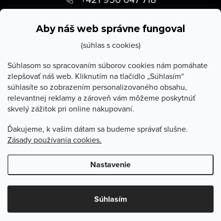
p
info
@
stevula.sk
ä
Aby náš web správne fungoval
t
(súhlas s cookies)
i
Súhlasom so spracovaním súborov cookies nám pomáhate
zlepšovať náš web. Kliknutím na tlačidlo „Súhlasím“
e
súhlasíte so zobrazením personalizovaného obsahu,
O Stevula
relevantnej reklamy a zároveň vám môžeme poskytnúť
skvelý zážitok pri online nakupovaní.
Všetko o nákupe
Ďakujeme, k vašim dátam sa budeme správať slušne.
Zásady používania cookies.
Poradňa
Nastavenie
Copyright 2026
Stevula.sk
. Všetky práva vyhradené.
Upraviť
nastavenie cookies
Súhlasím
Vytvoril Shoptet