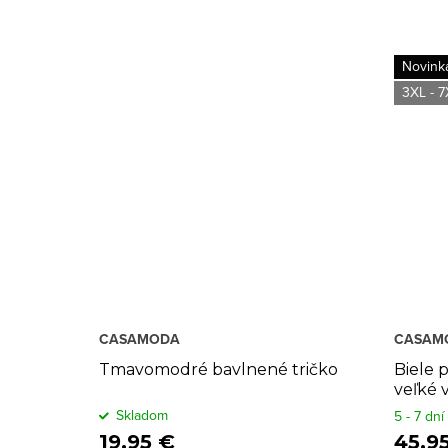
t
o
Novink
3XL - 7
v
CASAMODA
CASAM
Tmavomodré bavlnené tričko
Biele p
veľké v
Skladom
5 - 7 dní
19,95 €
45,9