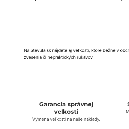
O
v
Na Stevula.sk nájdete aj veľkosti, ktoré bežne v ob
l
zvesenia či nepraktických rukávov.
á
d
a
c
i
Garancia správnej
e
veľkosti
M
p
Výmena veľkosti na naše náklady.