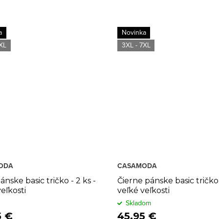
a
Novinka
XL
3XL - 7XL
ODA
CASAMODA
ánske basic tričko - 2 ks -
Čierne pánske basic tričko 
eľkosti
veľké veľkosti
Skladom
5 €
45,95 €