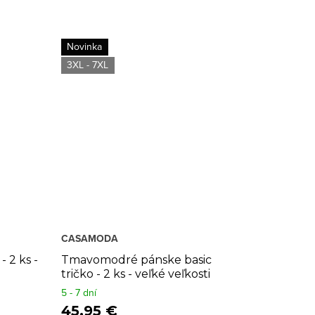
Novinka
3XL - 7XL
CASAMODA
- 2 ks -
Tmavomodré pánske basic
tričko - 2 ks - veľké veľkosti
5 - 7 dní
45,95 €