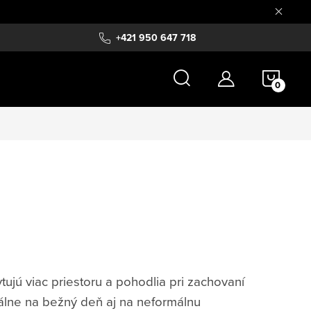
+421 950 647 718
NÁKU
KOŠÍ
ujú viac priestoru a pohodlia pri zachovaní
lne na bežný deň aj na neformálnu