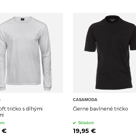
s
CASAMODA
oft tričko s dlhými
Čierne bavlnené tričko
mi
om
Skladom
 €
19,95 €