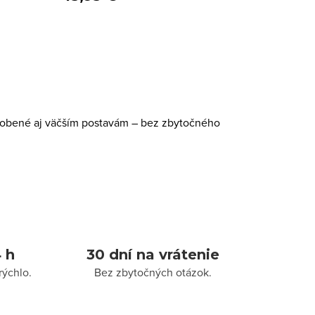
spôsobené aj väčším postavám – bez zbytočného
 h
30 dní na vrátenie
rýchlo.
Bez zbytočných otázok.