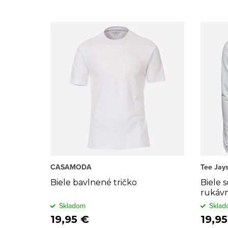
p
a
i
d
s
e
p
n
r
i
o
e
d
p
u
r
k
o
CASAMODA
Tee Jay
t
d
Biele bavlnené tričko
Biele s
rukáv
o
u
Skladom
Sklad
19,95 €
19,95
v
k