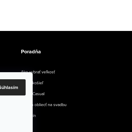
Poradňa
Ako vybrať veľkosť
Strihy košieľ
Súhlasím
Smart Casual
Ako sa obliecť na svadbu
Magazín