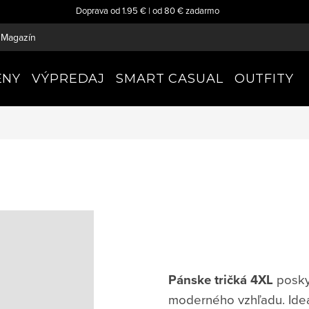
Doprava od 1.95 € | od 80 € zadarmo
Magazín
ENY
VÝPREDAJ
SMART CASUAL
OUTFITY
Pánske tričká 4XL
poskyt
moderného vzhľadu. Ideá