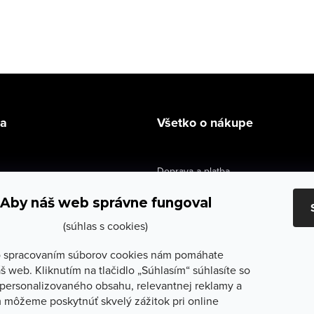
la
Všetko o nákupe
Doprava a platba
údaje
Výmena a vrátenie
Aby náš web správne fungoval
e obchodu
Obchodné podmienky
(súhlas s cookies)
služby
Reklamačné podmienky
 spracovaním súborov cookies nám pomáhate
š web. Kliknutím na tlačidlo „Súhlasím“ súhlasíte so
lečenie
Ochrana osobných údajov
personalizovaného obsahu, relevantnej reklamy a
 môžeme poskytnúť skvelý zážitok pri online
Odstúpenie od zmluvy