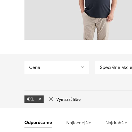
Cena
Špeciálne akci
4XL
Vymazať filtre
V
ý
R
Odporúčame
Najlacnejšie
Najdrahšie