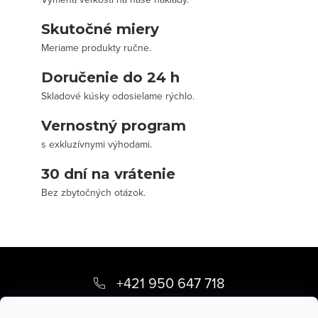
Skutočné miery
Meriame produkty ručne.
Doručenie do 24 h
Skladové kúsky odosielame rýchlo.
Vernostný program
s exkluzívnymi výhodami.
30 dní na vrátenie
Bez zbytočných otázok.
Z
á
+421 950 647 718
p
info
@
stevula.sk