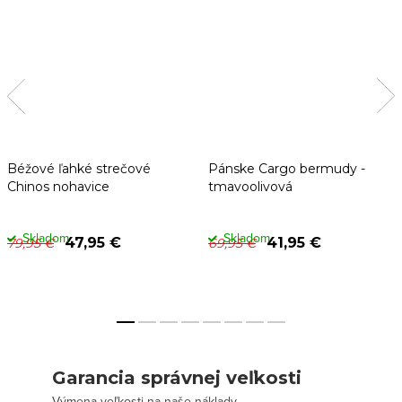
Béžové ľahké strečové
Pánske Cargo bermudy -
Chinos nohavice
tmavoolivová
Skladom
Skladom
47,95 €
41,95 €
79,95 €
69,95 €
Garancia správnej veľkosti
Výmena veľkosti na naše náklady.