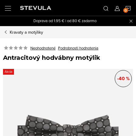
Prejsť
N
na
obsah
Doprava od 1.95 € | od 80 € zadarmo
K
Kravaty a motýliky
Neohodnotené
Podrobnosti hodnotenia
Antracitový hodvábny motýlik
Akcia
-40 %