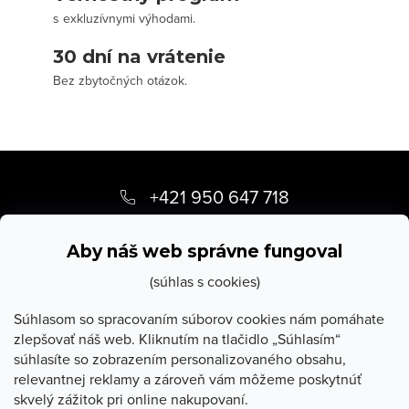
s exkluzívnymi výhodami.
30 dní na vrátenie
Bez zbytočných otázok.
Z
á
+421 950 647 718
p
info
@
stevula.sk
ä
Aby náš web správne fungoval
t
(súhlas s cookies)
i
Súhlasom so spracovaním súborov cookies nám pomáhate
zlepšovať náš web. Kliknutím na tlačidlo „Súhlasím“
e
súhlasíte so zobrazením personalizovaného obsahu,
O Stevula
relevantnej reklamy a zároveň vám môžeme poskytnúť
skvelý zážitok pri online nakupovaní.