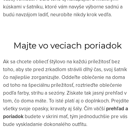
kúskami v šatníku, ktoré vám navyše výborne sadnú a
budú navzájom ladiť, neurobíte nikdy krok vedľa.
Majte vo veciach poriadok
Ak sa chcete obliecť štýlovo na každú príležitosť bez
toho, aby ste pred zrkadlom strávili dlhý čas, svoj šatník
čo najlepšie zorganizujte. Oddeľte oblečenie na doma
od toho na špeciálnu príležitosť, roztrieďte oblečenie
podľa farby, strihu a sezóny. Získate tak jasný prehľad v
tom, čo doma máte. To isté platí aj o doplnkoch. Prejdite
všetky svoje opasky, kravaty aj šály. Čím väčší
prehľad a
poriadok
budete v skrini mať, tým jednoduchšie pre vás
bude vyskladanie dokonalého outfitu.