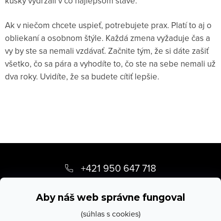
kúsky vydržali v čo najlepšom stave.
Ak v niečom chcete uspieť, potrebujete prax. Platí to aj o
obliekaní a osobnom štýle. Každá zmena vyžaduje čas a
vy by ste sa nemali vzdávať. Začnite tým, že si dáte zašiť
všetko, čo sa pára a vyhodíte to, čo ste na sebe nemali už
dva roky. Uvidíte, že sa budete cítiť lepšie.
Z
á
+421 950 647 718
p
info
@
stevula.sk
ä
Aby náš web správne fungoval
t
(súhlas s cookies)