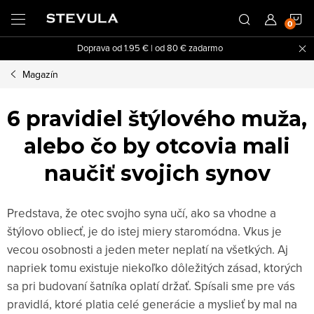
Prejsť
N
na
obsah
Doprava od 1.95 € | od 80 € zadarmo
K
Magazín
6 pravidiel štýlového muža,
alebo čo by otcovia mali
naučiť svojich synov
Predstava, že otec svojho syna učí, ako sa vhodne a
štýlovo obliecť, je do istej miery staromódna. Vkus je
vecou osobnosti a jeden meter neplatí na všetkých. Aj
napriek tomu existuje niekoľko dôležitých zásad, ktorých
sa pri budovaní šatníka oplatí držať. Spísali sme pre vás
pravidlá, ktoré platia celé generácie a myslieť by mal na