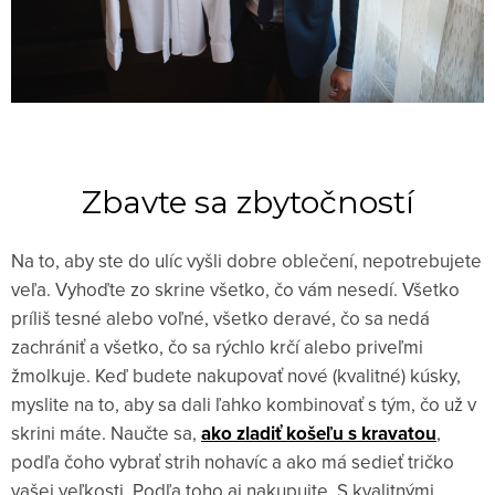
Zbavte sa zbytočností
Na to, aby ste do ulíc vyšli dobre oblečení, nepotrebujete
veľa. Vyhoďte zo skrine všetko, čo vám nesedí. Všetko
príliš tesné alebo voľné, všetko deravé, čo sa nedá
zachrániť a všetko, čo sa rýchlo krčí alebo priveľmi
žmolkuje. Keď budete nakupovať nové (kvalitné) kúsky,
myslite na to, aby sa dali ľahko kombinovať s tým, čo už v
skrini máte. Naučte sa,
ako zladiť košeľu s kravatou
,
podľa čoho vybrať strih nohavíc a ako má sedieť tričko
vašej veľkosti. Podľa toho aj nakupujte. S kvalitnými