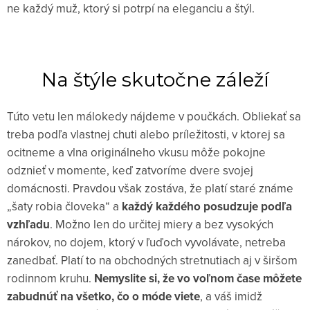
ne každý muž, ktorý si potrpí na eleganciu a štýl.
Na štýle skutočne záleží
Túto vetu len málokedy nájdeme v poučkách. Obliekať sa
treba podľa vlastnej chuti alebo príležitosti, v ktorej sa
ocitneme a vlna originálneho vkusu môže pokojne
odznieť v momente, keď zatvoríme dvere svojej
domácnosti. Pravdou však zostáva, že platí staré známe
„šaty robia človeka“ a
každý každého posudzuje podľa
vzhľadu
. Možno len do určitej miery a bez vysokých
nárokov, no dojem, ktorý v ľuďoch vyvolávate, netreba
zanedbať. Platí to na obchodných stretnutiach aj v širšom
rodinnom kruhu.
Nemyslite si, že vo voľnom čase môžete
zabudnúť na všetko, čo o móde viete
, a váš imidž