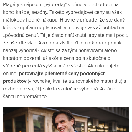
Plagáty s nápisom „výpredaj” vidíme v obchodoch na
konci každej sezóny. Takéto výpredajové ceny sú však
málokedy hodné nákupu. Hlavne v prípade, že ste daný
kúsok kúpiť ani neplánovali a motivuje vás až pohľad na
„pôvodnú cenu”. Tá je často nafúknutá, aby ste mali pocit,
že ušetríte viac. Ako teda zistíte, či je niektorá z ponúk
naozaj výhodná? Ak ste sa za tými nohavicami alebo
kabátom obzerali už skôr a cena bola skutočne o
sľúbené percentá vyššia, máte šťastie. Ak nakupujete
online,
porovnajte priemerné ceny podobných
produktov
(v rovnakej kvalite a z rovnakého materiálu) a
rozhodnite sa, či je akcia skutočne výhodná. Ak áno,
šancu nepremárnite.