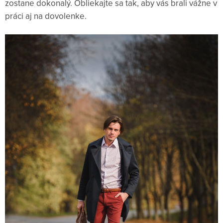
zostane dokonalý. Obliekajte sa tak, aby vás brali vážne v
práci aj na dovolenke.