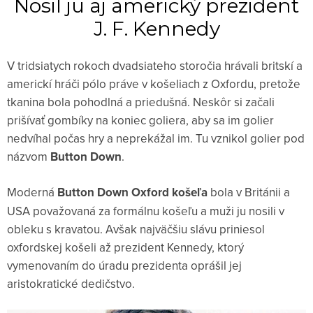
Nosil ju aj americký prezident
J. F. Kennedy
V tridsiatych rokoch dvadsiateho storočia hrávali britskí a
americkí hráči pólo práve v košeliach z Oxfordu, pretože
tkanina bola pohodlná a priedušná. Neskôr si začali
prišívať gombíky na koniec goliera, aby sa im golier
nedvíhal počas hry a neprekážal im. Tu vznikol golier pod
názvom
Button Down
.
Moderná
Button Down Oxford košeľa
bola v Británii a
USA považovaná za formálnu košeľu a muži ju nosili v
obleku s kravatou. Avšak najväčšiu slávu priniesol
oxfordskej košeli až prezident Kennedy, ktorý
vymenovaním do úradu prezidenta oprášil jej
aristokratické dedičstvo.