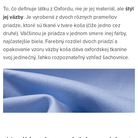
To, čo definuje látku z Oxfordu, nie je jej materiál, ale
štýl
jej väzby
. Je vyrobená z dvoch rôznych prameňov
priadze, ktoré sú tkané v tvare koša (čiže jedno cez
druhé). Väčšinou je priadza v jednom smere inej farby,
najčastejšie biela. Farebný rozdiel dvoch priadzí a
opakovanie vzoru väzby koša dáva oxfordskej tkanine
svoj jedinečný, ľahko rozpoznateľný vzhľad šachovnice.