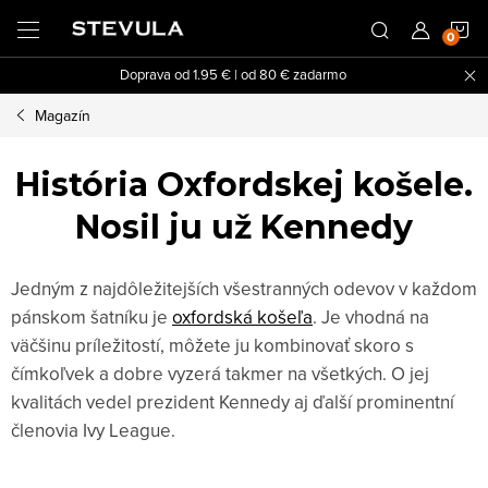
Prejsť
N
na
obsah
Doprava od 1.95 € | od 80 € zadarmo
K
Magazín
História Oxfordskej košele.
Nosil ju už Kennedy
Jedným z najdôležitejších všestranných odevov v každom
pánskom šatníku je
oxfordská košeľa
. Je vhodná na
väčšinu príležitostí, môžete ju kombinovať skoro s
čímkoľvek a dobre vyzerá takmer na všetkých. O jej
kvalitách vedel prezident Kennedy aj ďalší prominentní
členovia Ivy League.