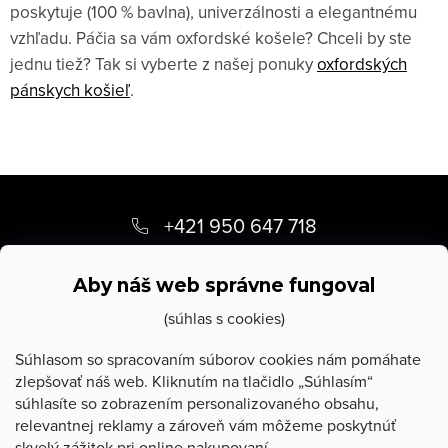
poskytuje (100 % bavlna), univerzálnosti a elegantnému
vzhľadu. Páčia sa vám oxfordské košele? Chceli by ste
jednu tiež? Tak si vyberte z našej ponuky
oxfordských
pánskych košieľ
.
Z
á
+421 950 647 718
p
info
@
stevula.sk
ä
Aby náš web správne fungoval
t
(súhlas s cookies)
i
Súhlasom so spracovaním súborov cookies nám pomáhate
zlepšovať náš web. Kliknutím na tlačidlo „Súhlasím“
e
súhlasíte so zobrazením personalizovaného obsahu,
O Stevula
relevantnej reklamy a zároveň vám môžeme poskytnúť
skvelý zážitok pri online nakupovaní.