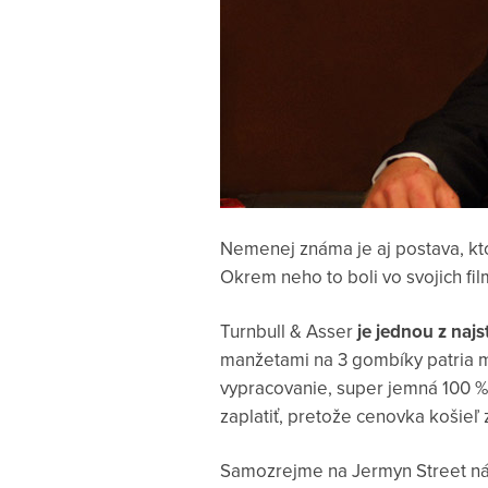
Nemenej známa je aj postava, ktor
Okrem neho to boli vo svojich fi
Turnbull & Asser
je jednou z najs
manžetami na 3 gombíky patria me
vypracovanie, super jemná 100 % ba
zaplatiť, pretože cenovka košieľ 
Samozrejme na Jermyn Street nájd