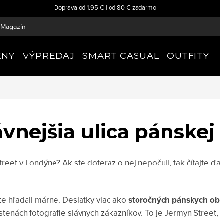
Doprava od 1.95 € | od 80 € zadarmo
Magazín
ENY
VÝPREDAJ
SMART CASUAL
OUTFITY
ávnejšia ulica pánske
eet v Londýne? Ak ste doteraz o nej nepočuli, tak čítajte ďa
te hľadali márne. Desiatky viac ako
storočných pánskych o
 stenách fotografie slávnych zákazníkov. To je Jermyn Street,