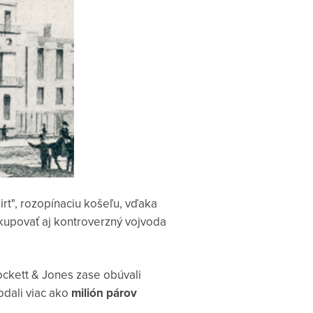
irt", rozopínaciu košeľu, vďaka
kupovať aj kontroverzný vojvoda
rockett & Jones zase obúvali
odali viac ako
milión párov