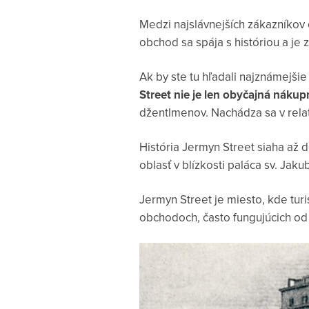
Medzi najslávnejších zákazníkov o
obchod sa spája s históriou a j
Ak by ste tu hľadali najznámejši
Street nie je len obyčajná náku
džentlmenov. Nachádza sa v relat
História Jermyn Street siaha až d
oblasť v blízkosti paláca sv. Jaku
Jermyn Street je miesto, kde tur
obchodoch, často fungujúcich od 19