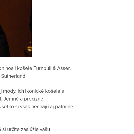
on nosil košele Turnbull & Asser.
 Sutherland.
 módy. Ich ikonické košele s
ať. Jemné a precízne
všetko si však nechajú aj patrične
si určite zaslúžia vašu