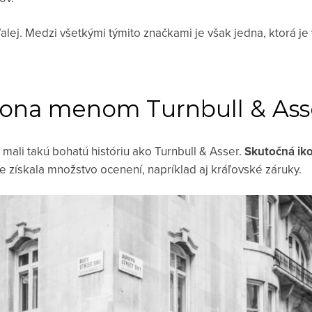
lej. Medzi všetkými týmito značkami je však jedna, ktorá je
kona menom Turnbull & Ass
 mali takú bohatú históriu ako Turnbull & Asser.
Skutočná iko
ie získala množstvo ocenení, napríklad aj kráľovské záruky.