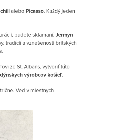
hill
alebo
Picasso
. Každý jeden
urácií, budete sklamaní.
Jermyn
, tradícií a vznešenosti britských
s.
vi zo St. Albans, vytvoriť túto
ndýnskych výrobcov košieľ
.
atrične. Veď v miestnych