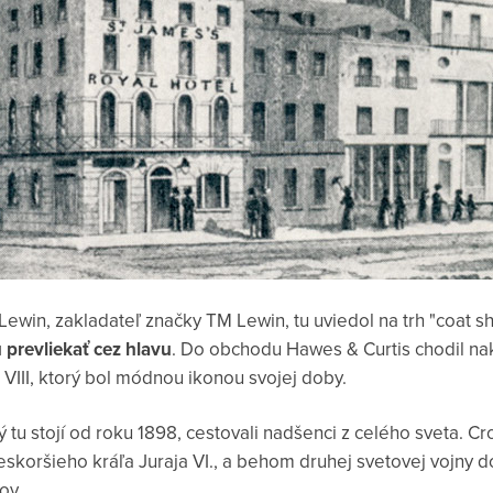
ewin, zakladateľ značky TM Lewin, tu uviedol na trh "coat sh
prevliekať cez hlavu
. Do obchodu Hawes & Curtis chodil na
 VIII, ktorý bol módnou ikonou svojej doby.
 tu stojí od roku 1898, cestovali nadšenci z celého sveta. C
skoršieho kráľa Juraja VI., a behom druhej svetovej vojny d
ov.