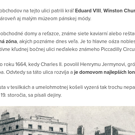
bchodov na tejto ulici patrili kráľ
Eduard VIII
,
Winston Churc
e zároveň aj malým múzeom pánskej módy.
e obchodné domy a reťazce, známe siete kaviarní alebo rešta
pná zóna
, akých poznáme dnes veľa. Je to hlavne oáza noblesy
ívne kľudnej bočnej ulici neďaleko známeho Piccadilly Circu
o roku 1664, kedy Charles II. povolil Henrymu Jermynovi, grófo
ba. Odvtedy sa táto ulica rozvíja a
je domovom najlepších lo
ista v tesilkách a umelohmotnej košeli vyzerá tak trochu nep
. storočia, sa písali dejiny.