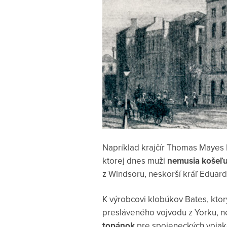
Napríklad krajčír Thomas Mayes L
ktorej dnes muži
nemusia košeľu 
z Windsoru, neskorší kráľ Eduard
K výrobcovi klobúkov Bates, ktorý
presláveného vojvodu z Yorku, ne
topánok
pre spojeneckých vojak