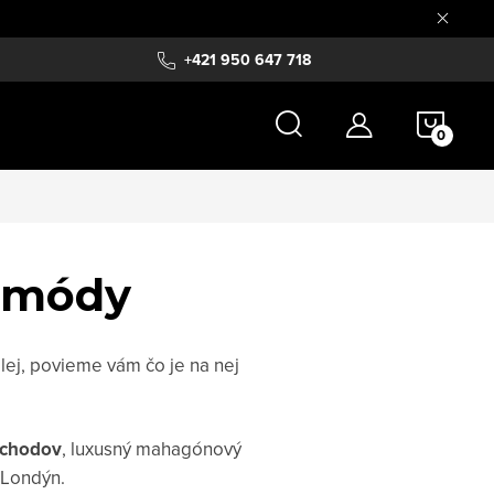
+421 950 647 718
NÁKU
KOŠÍ
j módy
lej, povieme vám čo je na nej
bchodov
, luxusný mahagónový
 Londýn.