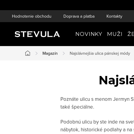
Prejsť
na
Hodnotenie obchodu
Doprava a platba
Kontakty
obsah
NOVINKY
MUŽI
Ž
Magazín
Najslávnejšia ulica pánskej módy
Domov
Najsl
Poznáte ulicu s menom Jermyn Str
také špeciálne.
Podobnú ulicu by ste inde na sve
nábytok, historické podlahy a na