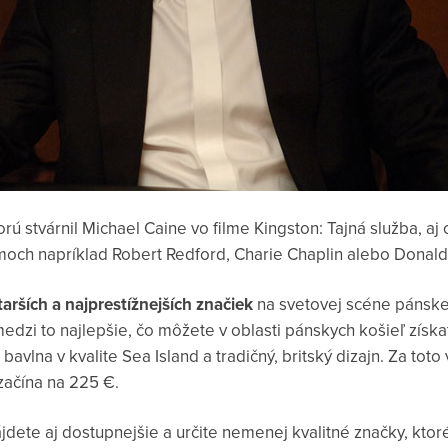
ú stvárnil Michael Caine vo filme Kingston: Tajná služba, aj 
lmoch napríklad Robert Redford, Charie Chaplin alebo Donald
tarších a najprestížnejších značiek
na svetovej scéne pánskej
dzi to najlepšie, čo môžete v oblasti pánskych košieľ získ
vlna v kvalite Sea Island a tradičný, britský dizajn. Za toto 
začína na 225 €.
ete aj dostupnejšie a určite nemenej kvalitné značky, ktoré 