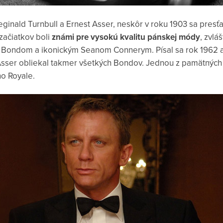
eginald Turnbull a Ernest Asser, neskôr v roku 1903 sa presťa
začiatkov boli
známi pre
vysokú kvalitu pánskej módy
, zvlá
 Bondom a ikonickým Seanom Connerym. Písal sa rok 1962 a d
Asser obliekal takmer všetkých Bondov. Jednou z pamätných 
o Royale.