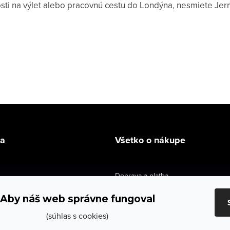
sti na výlet alebo pracovnú cestu do Londýna, nesmiete Jer
la
Všetko o nákupe
Doprava a platba
údaje
Výmena a vrátenie
Aby náš web správne fungoval
e obchodu
Obchodné podmienky
(súhlas s cookies)