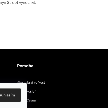
myn Street vynechať.
Poradňa
Ako vybrať veľkosť
Strihy košieľ
Súhlasím
Smart Casual