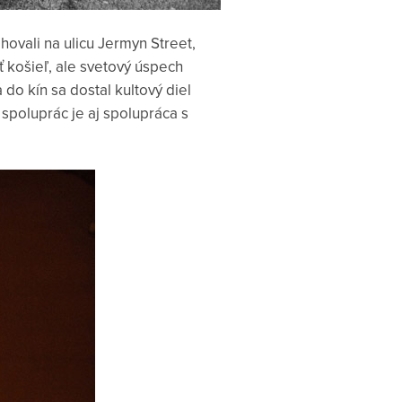
hovali na ulicu Jermyn Street,
šť košieľ, ale svetový úspech
o kín sa dostal kultový diel
spoluprác je aj spolupráca s