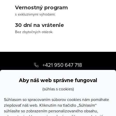
Vernostný program
s exkluzívnymi výhodami.
30 dní na vrátenie
Bez zbytočných otázok.
Z
á
+421 950 647 718
p
info
@
stevula.sk
ä
Aby náš web správne fungoval
t
(súhlas s cookies)
i
Súhlasom so spracovaním súborov cookies nám pomáhate
zlepšovať náš web. Kliknutím na tlačidlo „Súhlasím“
e
súhlasíte so zobrazením personalizovaného obsahu,
O Stevula