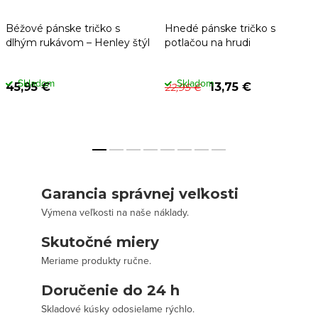
Béžové pánske tričko s
Hnedé pánske tričko s
dlhým rukávom – Henley štýl
potlačou na hrudi
Skladom
Skladom
45,95 €
13,75 €
22,95 €
Garancia správnej veľkosti
Výmena veľkosti na naše náklady.
Skutočné miery
Meriame produkty ručne.
Doručenie do 24 h
Skladové kúsky odosielame rýchlo.