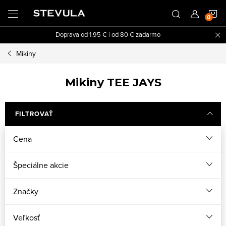
Prejsť
N
na
obsah
Doprava od 1.95 € | od 80 € zadarmo
K
Mikiny
Mikiny TEE JAYS
FILTROVAŤ
Cena
Špeciálne akcie
Značky
Veľkosť