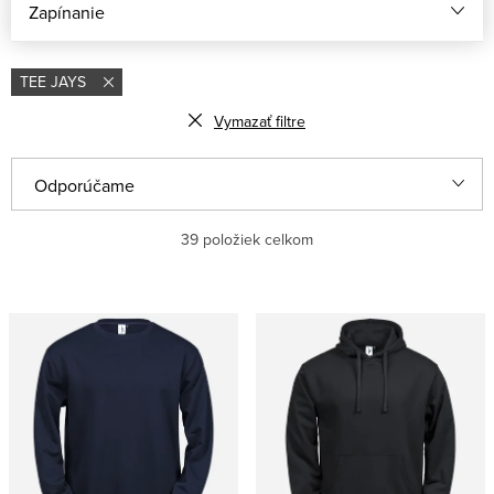
Zapínanie
TEE JAYS
Vymazať filtre
V
R
Odporúčame
ý
a
Najlacnejšie
p
d
39
položiek celkom
i
e
Najdrahšie
s
n
Najpredávanejšie
p
i
r
e
Abecedne
o
p
d
r