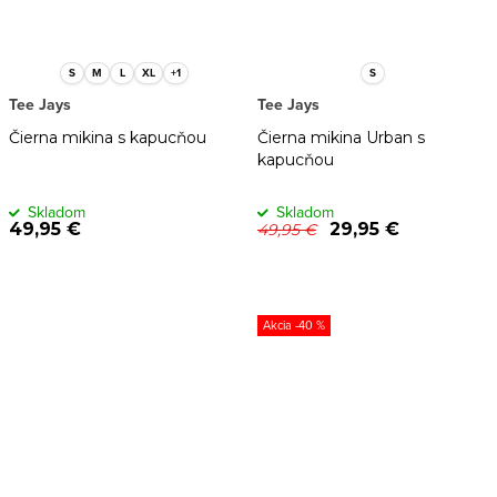
S
M
L
XL
+1
S
Tee Jays
Tee Jays
Čierna mikina s kapucňou
Čierna mikina Urban s
kapucňou
Skladom
Skladom
49,95 €
29,95 €
49,95 €
-40 %