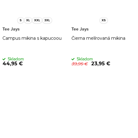
S
XL
XXL
3XL
XS
Tee Jays
Tee Jays
Campus mikina s kapucoou
Čierna melírovaná mikina
Skladom
Skladom
44,95 €
23,95 €
39,95 €