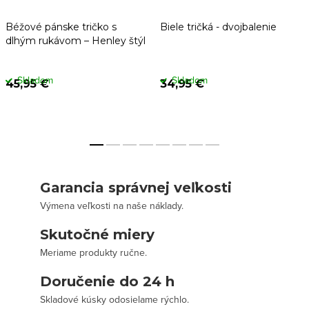
Béžové pánske tričko s
Biele tričká - dvojbalenie
dlhým rukávom – Henley štýl
Skladom
Skladom
45,95 €
34,95 €
Garancia správnej veľkosti
Výmena veľkosti na naše náklady.
Skutočné miery
Meriame produkty ručne.
Doručenie do 24 h
Skladové kúsky odosielame rýchlo.