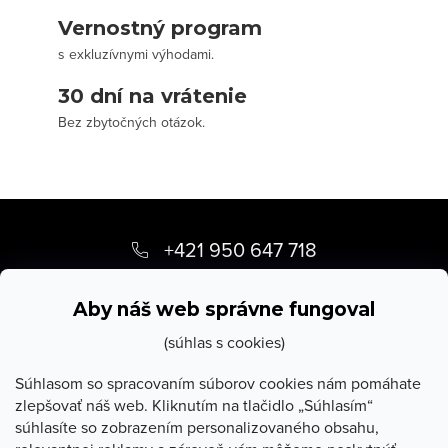
Vernostný program
s exkluzívnymi výhodami.
30 dní na vrátenie
Bez zbytočných otázok.
Z
á
+421 950 647 718
p
info
@
stevula.sk
ä
Aby náš web správne fungoval
t
(súhlas s cookies)
i
Súhlasom so spracovaním súborov cookies nám pomáhate
zlepšovať náš web. Kliknutím na tlačidlo „Súhlasím“
e
súhlasíte so zobrazením personalizovaného obsahu,
O Stevula