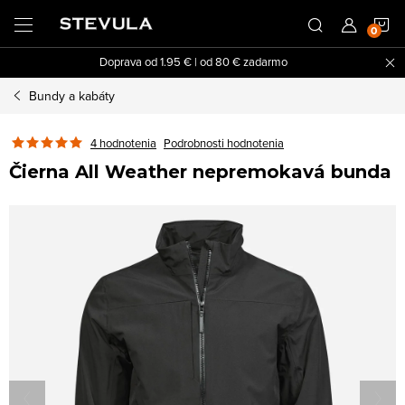
Prejsť
N
na
obsah
Doprava od 1.95 € | od 80 € zadarmo
K
Bundy a kabáty
4 hodnotenia
Podrobnosti hodnotenia
Čierna All Weather nepremokavá bunda