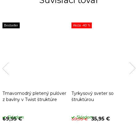
Súvisiaci tovar
Bestseller
-40 %
Tmavomodrý pletený pulóver
Tyrkysový sveter so
z bavlny v Twist štruktúre
štruktúrou
Skladom
Skladom
69,95 €
35,95 €
59,95 €