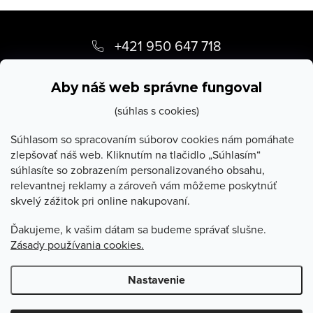
Z
á
+421 950 647 718
p
info
@
stevula.sk
ä
Aby náš web správne fungoval
t
(súhlas s cookies)
i
Súhlasom so spracovaním súborov cookies nám pomáhate
zlepšovať náš web. Kliknutím na tlačidlo „Súhlasím“
e
súhlasíte so zobrazením personalizovaného obsahu,
O Stevula
relevantnej reklamy a zároveň vám môžeme poskytnúť
skvelý zážitok pri online nakupovaní.
Všetko o nákupe
Ďakujeme, k vašim dátam sa budeme správať slušne.
Zásady používania cookies.
Poradňa
Nastavenie
Copyright 2026
Stevula.sk
. Všetky práva vyhradené.
Upraviť