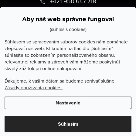
á
+421 950 647 718
p
info
@
stevula.sk
ä
Aby náš web správne fungoval
t
(súhlas s cookies)
i
Súhlasom so spracovaním súborov cookies nám pomáhate
zlepšovať náš web. Kliknutím na tlačidlo „Súhlasím“
e
súhlasíte so zobrazením personalizovaného obsahu,
O Stevula
relevantnej reklamy a zároveň vám môžeme poskytnúť
skvelý zážitok pri online nakupovaní.
Všetko o nákupe
Ďakujeme, k vašim dátam sa budeme správať slušne.
Zásady používania cookies.
Poradňa
Nastavenie
Copyright 2026
Stevula.sk
. Všetky práva vyhradené.
Upraviť
nastavenie cookies
Súhlasím
Vytvoril Shoptet