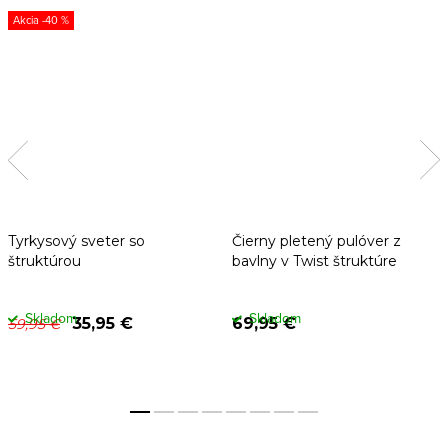
-40 %
Tyrkysový sveter so
Čierny pletený pulóver z
štruktúrou
bavlny v Twist štruktúre
Skladom
Skladom
35,95 €
69,95 €
59,95 €