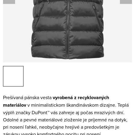
Prešívaná pánska vesta
vyrobená z recyklovaných
materiálov
v minimalistickom škandinávskom dizajne. Teplá
výplň značky DuPont™ vás zahreje aj počas mrazivých dní.
Odolné a pevné materiálové zloženie je príjemné na dotyk,
pri nosení ľahké, neobyčajne hrejivé a predovšetkým je
zárukou vysoko komfortného pocitu pri nosení.