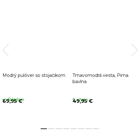
Modrý pulóver so stojačikom
Tmavomodrá vesta, Pima
bavlna
Skladom
5 - 7 dní
69,95 €
49,95 €