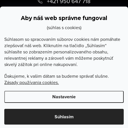
á
+421 950 647 718
p
info
@
stevula.sk
ä
Aby náš web správne fungoval
t
(súhlas s cookies)
i
Súhlasom so spracovaním súborov cookies nám pomáhate
zlepšovať náš web. Kliknutím na tlačidlo „Súhlasím“
e
súhlasíte so zobrazením personalizovaného obsahu,
O Stevula
relevantnej reklamy a zároveň vám môžeme poskytnúť
skvelý zážitok pri online nakupovaní.
Všetko o nákupe
Ďakujeme, k vašim dátam sa budeme správať slušne.
Zásady používania cookies.
Poradňa
Nastavenie
Copyright 2026
Stevula.sk
. Všetky práva vyhradené.
Upraviť
nastavenie cookies
Súhlasím
Vytvoril Shoptet