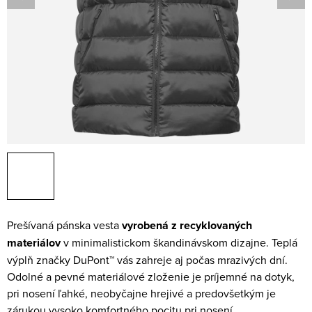
Prešívaná pánska vesta
vyrobená z recyklovaných
materiálov
v minimalistickom škandinávskom dizajne. Teplá
výplň značky DuPont™ vás zahreje aj počas mrazivých dní.
Odolné a pevné materiálové zloženie je príjemné na dotyk,
pri nosení ľahké, neobyčajne hrejivé a predovšetkým je
zárukou vysoko komfortného pocitu pri nosení.