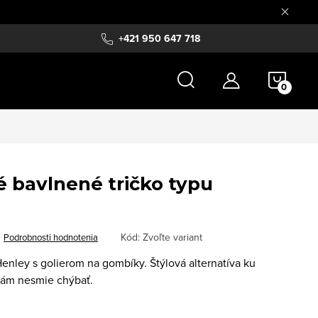
+421 950 647 718
NÁKU
KOŠÍ
bavlnené tričko typu
Kód:
Zvoľte variant
Podrobnosti hodnotenia
enley s golierom na gombíky. Štýlová alternatíva ku
 vám nesmie chýbať.