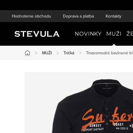
Prejsť
na
Hodnotenie obchodu
Doprava a platba
Kontakty
obsah
NOVINKY
MUŽI
Ž
MUŽI
Tričká
Tmavomodré bavlnené tr
Domov