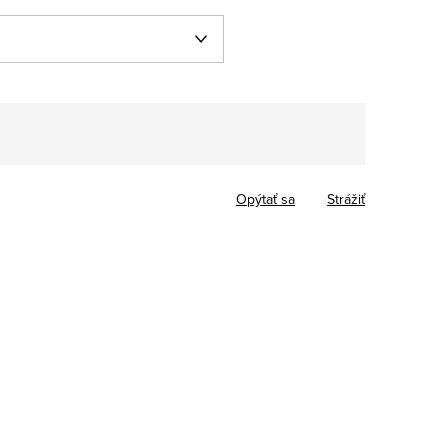
Jednotková
cena:
Opýtať sa
Strážiť