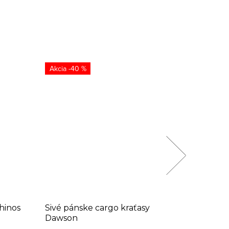
-40 %
-4
hinos
Sivé pánske cargo kraťasy
Tmavom
Dawson