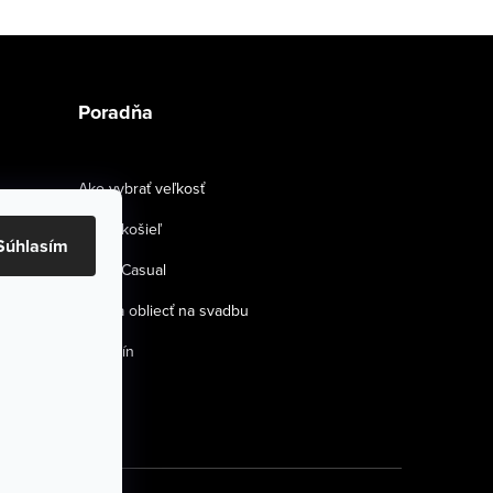
Poradňa
Ako vybrať veľkosť
Strihy košieľ
Súhlasím
Smart Casual
Ako sa obliecť na svadbu
Magazín