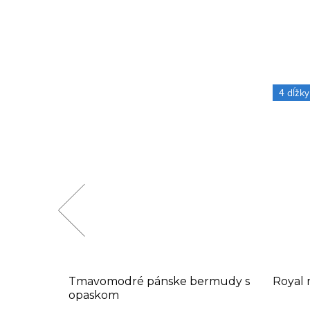
4 dĺžky
asy v
Tmavomodré pánske bermudy s
Royal 
opaskom