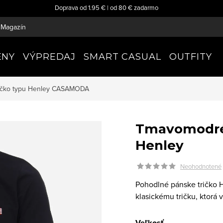
Doprava od 1.95 € | od 80 € zadarmo
Magazín
ENY
VÝPREDAJ
SMART CASUAL
OUTFITY
ičko typu Henley
CASAMODA
Tmavomodré 
Henley
Neohodnotené
Pohodlné pánske tričko H
klasickému tričku, ktorá
Veľkosť