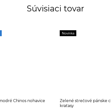
Súvisiaci tovar
Novinka
modré Chinos nohavice
Zelené strečové pánske c
kraťasy