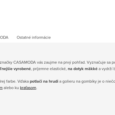
ODA
Ostatné informácie
značky CASAMODA vás zaujme na prvý pohľad. Vyznačuje sa po
ľnejšie vyrobené
, príjemne elastické,
na dotyk mäkké
a vydrží 
rej farbe. Vďaka
potlači na hrudi
a golieru na gombíky je o nieč
am
alebo ku
kraťasom
.