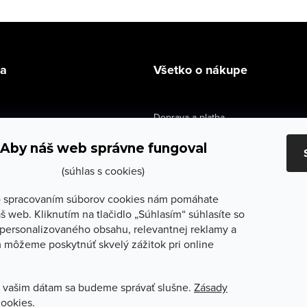
la
Všetko o nákupe
Doprava a platba
údaje
Výmena a vrátenie
Aby náš web správne fungoval
e obchodu
Obchodné podmienky
(súhlas s cookies)
služby
Reklamačné podmienky
 spracovaním súborov cookies nám pomáhate
š web. Kliknutím na tlačidlo „Súhlasím“ súhlasíte so
lečenie
Ochrana osobných údajov
personalizovaného obsahu, relevantnej reklamy a
 môžeme poskytnúť skvelý zážitok pri online
Odstúpenie od zmluvy
 vašim dátam sa budeme správať slušne.
Zásady
cookies.