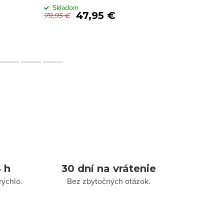
Skladom
Sklado
47,95 €
79,95 €
59,95 €
 h
30 dní na vrátenie
rýchlo.
Bez zbytočných otázok.