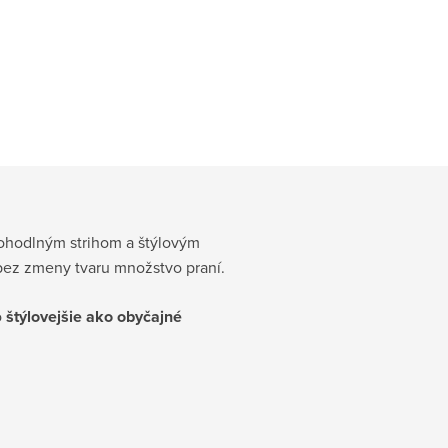
hodlným strihom a štýlovým
bez zmeny tvaru množstvo praní.
o
štýlovejšie ako obyčajné