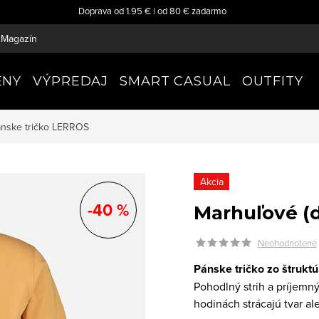
Doprava od 1.95 € | od 80 € zadarmo
Magazín
ENY
VÝPREDAJ
SMART CASUAL
OUTFITY
ánske tričko
LERROS
Akcia
-40 %
Marhuľové (d
Neohodnotené
Pánske tričko zo štrukt
Pohodlný strih a príjemný
hodinách strácajú tvar al