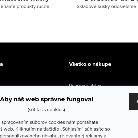
eriame produkty ručne.
Skladové kúsky odosielame 
la
Všetko o nákupe
Doprava a platba
údaje
Výmena a vrátenie
Aby náš web správne fungoval
e obchodu
Obchodné podmienky
(súhlas s cookies)
služby
Reklamačné podmienky
 spracovaním súborov cookies nám pomáhate
š web. Kliknutím na tlačidlo „Súhlasím“ súhlasíte so
lečenie
Ochrana osobných údajov
personalizovaného obsahu, relevantnej reklamy a