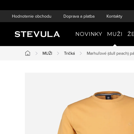
Prejsť
na
Hodnotenie obchodu
Doprava a platba
Kontakty
obsah
NOVINKY
MUŽI
Ž
MUŽI
Tričká
Marhuľové (dull peach) p
Domov