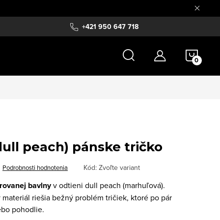
+421 950 647 718
NÁKU
KOŠÍ
ull peach) pánske tričko
Kód:
Zvoľte variant
Podrobnosti hodnotenia
úrovanej bavlny
v odtieni dull peach (marhuľová).
 materiál riešia bežný problém tričiek, ktoré po pár
ebo pohodlie.