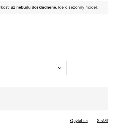
ľkosti
už nebudú doskladnené
. Ide o sezónny model.
Jednotková
cena:
Opýtať sa
Strážiť