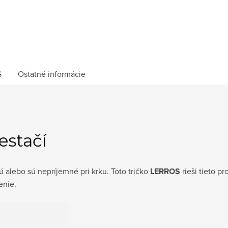
S
Ostatné informácie
estačí
ú alebo sú nepríjemné pri krku. Toto tričko
LERROS
rieši tieto p
enie.