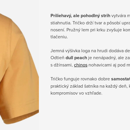
Priliehavý, ale pohodlný strih
vytvára m
stiahnutia. Tričko drží tvar a pôsobí u
nosení. Pružný lem pri krku zvyšuje k
tlačeniu.
Jemná výšivka loga na hrudi dodáva det
Odtieň
dull peach
je nenápadný, ale z
s džínsami,
chinos
nohavicami aj pod mi
Tričko funguje rovnako dobre
samostat
praktický základ šatníka na každý deň,
kompromisov vo vzhľade.