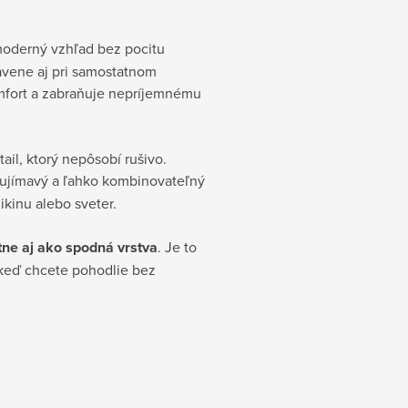
oderný vzhľad bez pocitu
pravene aj pri samostatnom
omfort a zabraňuje nepríjemnému
ail, ktorý nepôsobí rušivo.
aujímavý a ľahko kombinovateľný
kinu alebo sveter.
ne aj ako spodná vrstva
. Je to
 keď chcete pohodlie bez