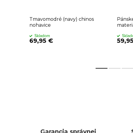
opaskom
Tmavomodré (navy) chinos
Pánske
nohavice
materi
Skladom
Skla
69,95 €
59,9
Garancia správnej