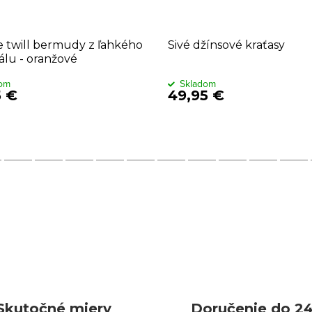
 twill bermudy z ľahkého
Sivé džínsové kraťasy
álu - oranžové
dom
Skladom
5 €
49,95 €
Skutočné miery
Doručenie do 24