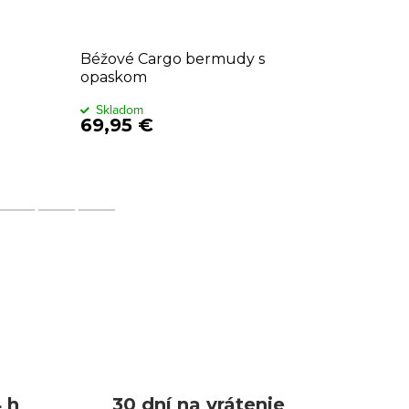
Béžové Cargo bermudy s
Béžové 
opaskom
Skladom
Sklado
69,95 €
59,95
 h
30 dní na vrátenie