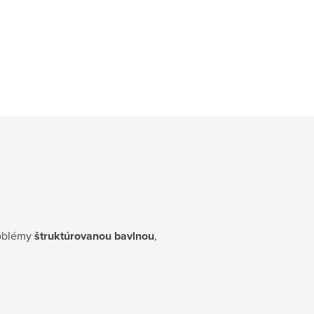
roblémy
štruktúrovanou bavlnou
,