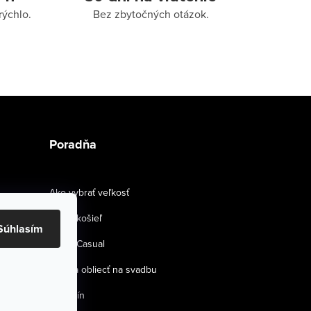
rýchlo.
Bez zbytočných otázok.
Poradňa
Ako vybrať veľkosť
Strihy košieľ
Súhlasím
Smart Casual
Ako sa obliecť na svadbu
Magazín