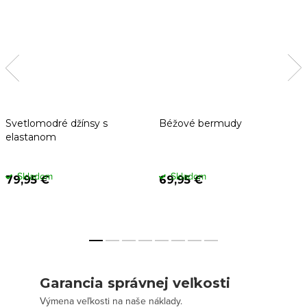
Svetlomodré džínsy s
Béžové bermudy
elastanom
Skladom
Skladom
79,95 €
69,95 €
Garancia správnej veľkosti
Výmena veľkosti na naše náklady.