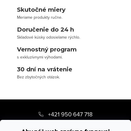
Skutočné miery
Meriame produkty ručne.
Doručenie do 24 h
Skladové kúsky odosielame rýchlo.
Vernostný program
s exkluzívnymi výhodami.
30 dní na vrátenie
Bez zbytočných otázok.
Z
á
+421 950 647 718
p
info
@
stevula.sk