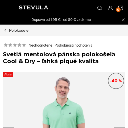
Prejsť
N
na
obsah
Doprava od 1.95 € | od 80 € zadarmo
K
Polokošele
Neohodnotené
Podrobnosti hodnotenia
Svetlá mentolová pánska polokošeľa
Cool & Dry – ľahká piqué kvalita
Akcia
-40 %