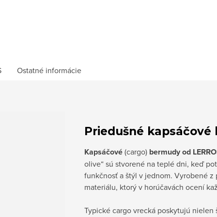
S
Ostatné informácie
Priedušné kapsáčové
Kapsáčové
(cargo)
bermudy od LERR
olive“ sú stvorené na teplé dni, keď p
funkčnosť a štýl v jednom. Vyrobené z
materiálu, ktorý v horúčavách ocení ka
Typické cargo vrecká poskytujú nielen š