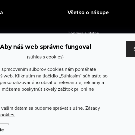
la
Všetko o nákupe
Doprava a platba
údaje
Výmena a vrátenie
Aby náš web správne fungoval
e obchodu
Obchodné podmienky
(súhlas s cookies)
služby
Reklamačné podmienky
 spracovaním súborov cookies nám pomáhate
š web. Kliknutím na tlačidlo „Súhlasím“ súhlasíte so
lečenie
Ochrana osobných údajov
personalizovaného obsahu, relevantnej reklamy a
 môžeme poskytnúť skvelý zážitok pri online
Odstúpenie od zmluvy
 vašim dátam sa budeme správať slušne.
Zásady
cookies.
ť nastavenie cookies
ie