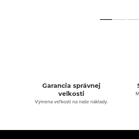
Garancia správnej
veľkosti
M
Výmena veľkosti na naše náklady.
Z