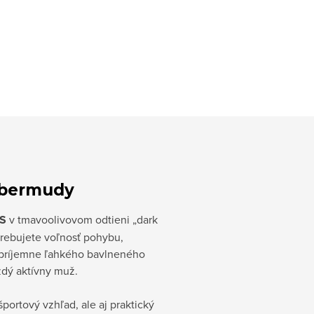
 bermudy
OS
v tmavoolivovom odtieni „dark
otrebujete voľnosť pohybu,
 príjemne ľahkého bavlneného
ždý aktívny muž.
portový vzhľad, ale aj praktický