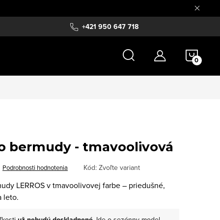
+421 950 647 718
NÁKU
KOŠÍ
o bermudy - tmavoolivová
Kód:
Zvoľte variant
Podrobnosti hodnotenia
udy LERROS v tmavoolivovej farbe – priedušné,
 leto.
ľkosti
už nebudú doskladnené
. Ide o sezónny model.