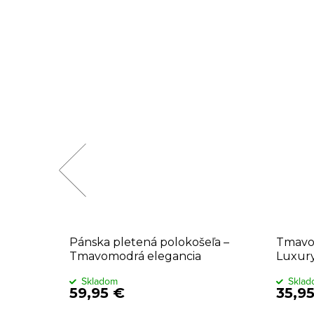
okošeľa,
Pánska pletená polokošeľa –
Tmavos
Tmavomodrá elegancia
Luxury
Skladom
Skla
59,95 €
35,9