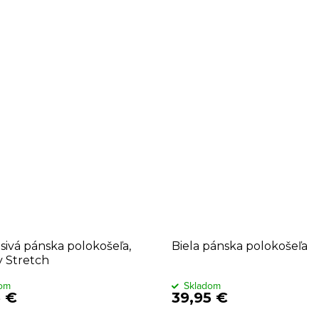
ivá pánska polokošeľa,
Biela pánska polokošeľa
 Stretch
dom
Skladom
5 €
39,95 €