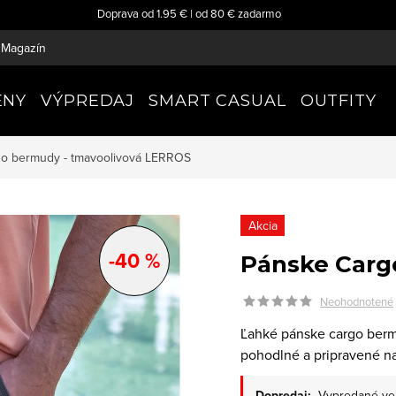
Doprava od 1.95 € | od 80 € zadarmo
Magazín
ENY
VÝPREDAJ
SMART CASUAL
OUTFITY
o bermudy - tmavoolivová
LERROS
Akcia
-40 %
Pánske Carg
Neohodnotené
Ľahké pánske cargo berm
pohodlné a pripravené na
Dopredaj:
Vypredané ve