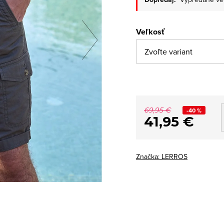
Veľkosť
69,95 €
-40 %
41,95 €
Značka:
LERROS