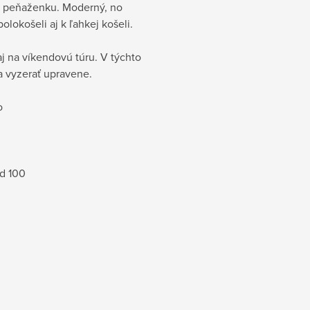
 či peňaženku. Moderný, no
olokošeli aj k ľahkej košeli.
j na víkendovú túru. V týchto
a vyzerať upravene.
o
rd 100