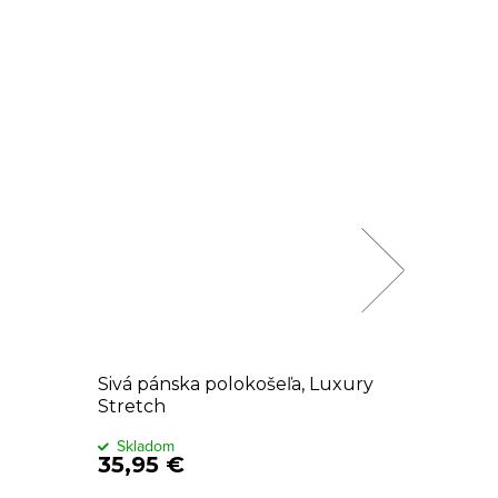
Sivá pánska polokošeľa, Luxury
Čierna 
Stretch
Skladom
Sklado
35,95 €
39,95