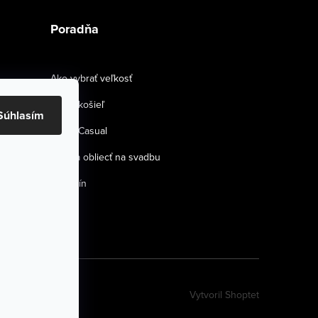
Poradňa
Ako vybrať veľkosť
Strihy košieľ
Súhlasím
Smart Casual
Ako sa obliecť na svadbu
Magazín
Vytvoril Shoptet