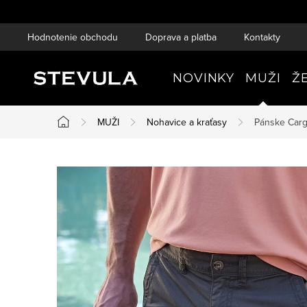
Prejsť
na
Hodnotenie obchodu
Doprava a platba
Kontakty
obsah
NOVINKY
MUŽI
Ž
MUŽI
Nohavice a kraťasy
Pánske Carg
Domov