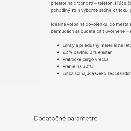
priestor na drobnosti – telefón, kľúče
pohodlný strih výborne sadne k tričku, p
Ideálna voľba na dovolenku, do mesta a
bermudách sa budete cítiť uvoľnene – 
Ľahký a priedušný materiál na let
92 % bavlna, 2 % elastan
Praktické cargo vrecká
Pranie na
30°C
Látka spĺňajúca Oeko Tex Standa
Dodatočné parametre