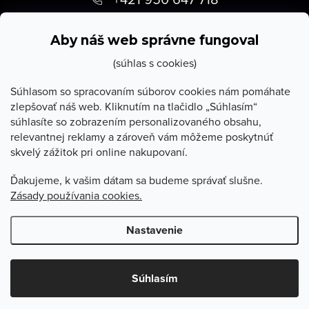
p
info
@
stevula.sk
ä
Aby náš web správne fungoval
t
(súhlas s cookies)
i
Súhlasom so spracovaním súborov cookies nám pomáhate
zlepšovať náš web. Kliknutím na tlačidlo „Súhlasím“
e
súhlasíte so zobrazením personalizovaného obsahu,
O Stevula
relevantnej reklamy a zároveň vám môžeme poskytnúť
skvelý zážitok pri online nakupovaní.
Všetko o nákupe
Ďakujeme, k vašim dátam sa budeme správať slušne.
Zásady používania cookies.
Poradňa
Nastavenie
Copyright 2026
Stevula.sk
. Všetky práva vyhradené.
Upraviť
nastavenie cookies
Súhlasím
Vytvoril Shoptet