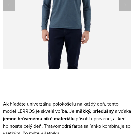
Ak hľadáte univerzálnu polokošeľu na každý deň, tento
model LERROS je skvelá voľba. Je
mäkký, priedušný
a vďaka
jemne brúsenému piké materiálu
pôsobí upravene, aj keď
ho nosíte celý deň. Tmavomodrá farba sa ľahko kombinuje so
všetkým, čo máte v šatníku.