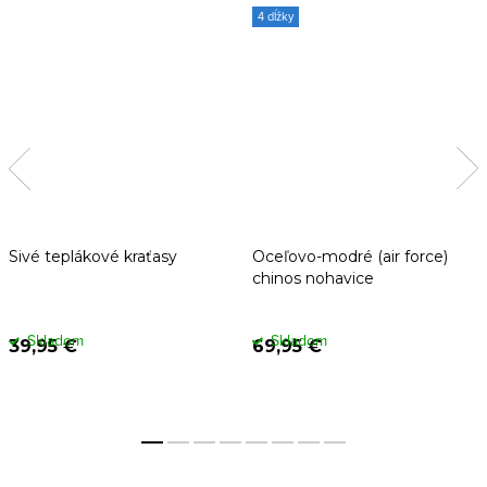
4 dĺžky
Sivé teplákové kraťasy
Oceľovo-modré (air force)
chinos nohavice
Skladom
Skladom
39,95 €
69,95 €