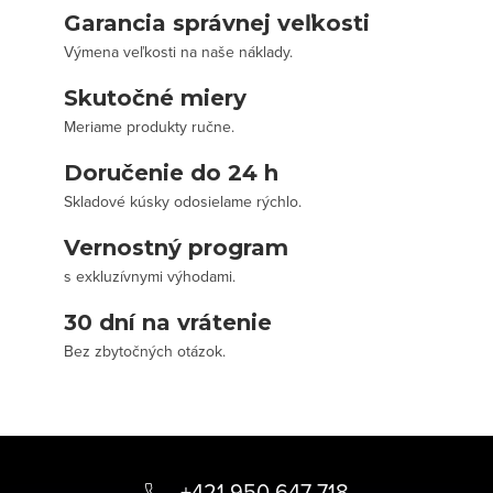
Garancia správnej veľkosti
Výmena veľkosti na naše náklady.
Skutočné miery
Meriame produkty ručne.
Doručenie do 24 h
Skladové kúsky odosielame rýchlo.
Vernostný program
s exkluzívnymi výhodami.
30 dní na vrátenie
Bez zbytočných otázok.
Z
á
+421 950 647 718