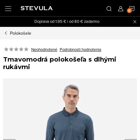
Prejsť
N
na
obsah
Doprava od 1.95 € | od 80 € zadarmo
K
Polokošele
Neohodnotené
Podrobnosti hodnotenia
Tmavomodrá polokošeľa s dlhými
rukávmi