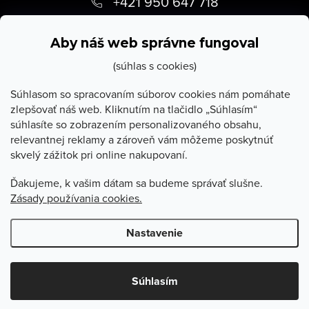
á
+421 950 647 718
p
info
@
stevula.sk
ä
Aby náš web správne fungoval
t
(súhlas s cookies)
i
Súhlasom so spracovaním súborov cookies nám pomáhate
zlepšovať náš web. Kliknutím na tlačidlo „Súhlasím“
e
súhlasíte so zobrazením personalizovaného obsahu,
O Stevula
relevantnej reklamy a zároveň vám môžeme poskytnúť
skvelý zážitok pri online nakupovaní.
Všetko o nákupe
Ďakujeme, k vašim dátam sa budeme správať slušne.
Zásady používania cookies.
Poradňa
Nastavenie
Copyright 2026
Stevula.sk
. Všetky práva vyhradené.
Upraviť
nastavenie cookies
Súhlasím
Vytvoril Shoptet