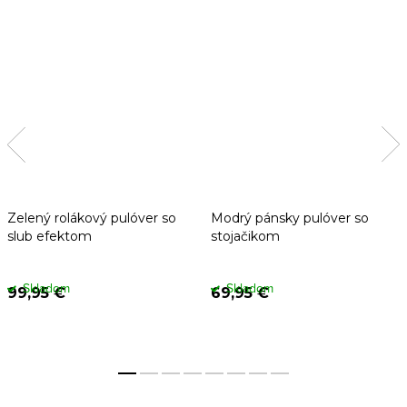
Zelený rolákový pulóver so
Modrý pánsky pulóver so
slub efektom
stojačikom
Skladom
Skladom
99,95 €
69,95 €