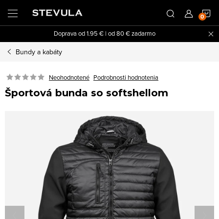
Prejsť
N
na
obsah
Doprava od 1.95 € | od 80 € zadarmo
K
Bundy a kabáty
Neohodnotené
Podrobnosti hodnotenia
Športová bunda so softshellom