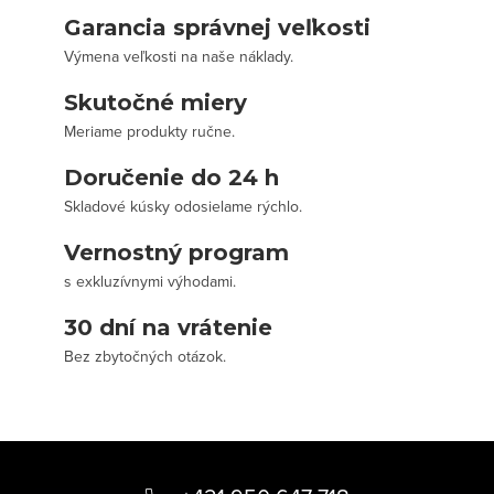
Garancia správnej veľkosti
Výmena veľkosti na naše náklady.
Skutočné miery
Meriame produkty ručne.
Doručenie do 24 h
Skladové kúsky odosielame rýchlo.
Vernostný program
s exkluzívnymi výhodami.
30 dní na vrátenie
Bez zbytočných otázok.
Z