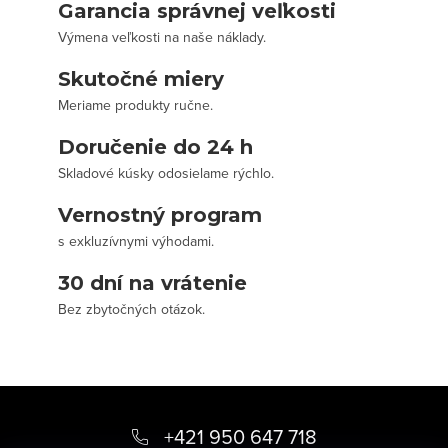
Garancia správnej veľkosti
Výmena veľkosti na naše náklady.
Skutočné miery
Meriame produkty ručne.
Doručenie do 24 h
Skladové kúsky odosielame rýchlo.
Vernostný program
s exkluzívnymi výhodami.
30 dní na vrátenie
Bez zbytočných otázok.
Z
á
+421 950 647 718