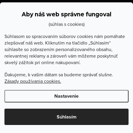
p
info
@
stevula.sk
ä
Aby náš web správne fungoval
t
(súhlas s cookies)
i
Súhlasom so spracovaním súborov cookies nám pomáhate
zlepšovať náš web. Kliknutím na tlačidlo „Súhlasím“
e
súhlasíte so zobrazením personalizovaného obsahu,
O Stevula
relevantnej reklamy a zároveň vám môžeme poskytnúť
skvelý zážitok pri online nakupovaní.
Všetko o nákupe
Ďakujeme, k vašim dátam sa budeme správať slušne.
Zásady používania cookies.
Poradňa
Nastavenie
Copyright 2026
Stevula.sk
. Všetky práva vyhradené.
Upraviť
nastavenie cookies
Súhlasím
Vytvoril Shoptet