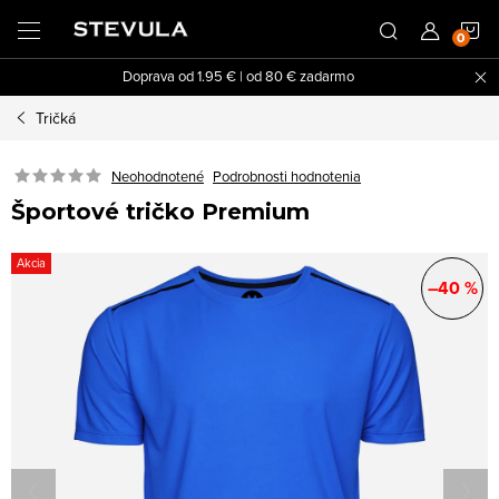
Prejsť
N
na
obsah
Doprava od 1.95 € | od 80 € zadarmo
K
Tričká
Neohodnotené
Podrobnosti hodnotenia
Športové tričko Premium
Akcia
–40 %