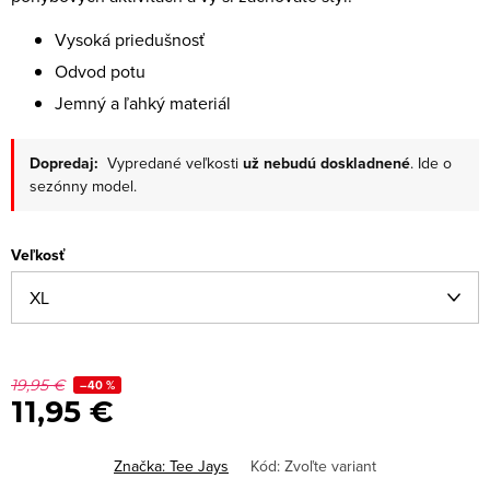
Vysoká priedušnosť
Odvod potu
Jemný a ľahký materiál
Dopredaj:
Vypredané veľkosti
už nebudú doskladnené
. Ide o
sezónny model.
Veľkosť
19,95 €
–40 %
11,95 €
Značka:
Tee Jays
Kód:
Zvoľte variant