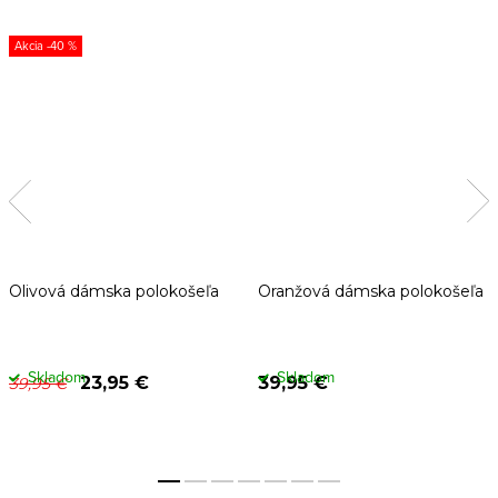
-40 %
Olivová dámska polokošeľa
Oranžová dámska polokošeľa
Skladom
Skladom
23,95 €
39,95 €
39,95 €