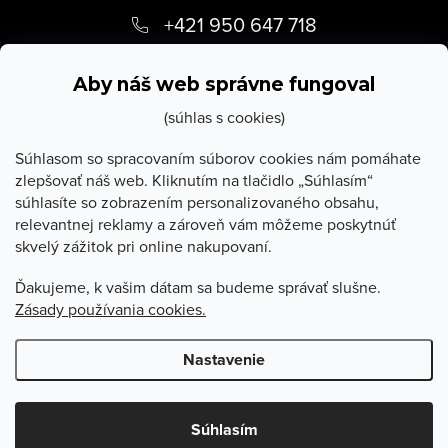
á
+421 950 647 718
p
info
@
stevula.sk
ä
Aby náš web správne fungoval
t
(súhlas s cookies)
i
Súhlasom so spracovaním súborov cookies nám pomáhate
zlepšovať náš web. Kliknutím na tlačidlo „Súhlasím“
e
súhlasíte so zobrazením personalizovaného obsahu,
O Stevula
relevantnej reklamy a zároveň vám môžeme poskytnúť
skvelý zážitok pri online nakupovaní.
Všetko o nákupe
Ďakujeme, k vašim dátam sa budeme správať slušne.
Zásady používania cookies.
Poradňa
Nastavenie
Copyright 2026
Stevula.sk
. Všetky práva vyhradené.
Upraviť
nastavenie cookies
Súhlasím
Vytvoril Shoptet