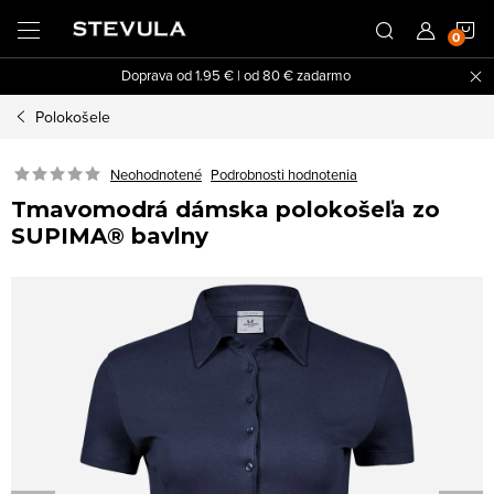
Prejsť
N
na
obsah
Doprava od 1.95 € | od 80 € zadarmo
K
Polokošele
Neohodnotené
Podrobnosti hodnotenia
Tmavomodrá dámska polokošeľa zo
SUPIMA® bavlny