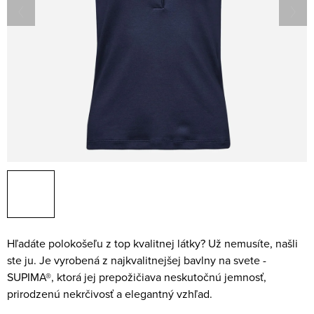
Hľadáte polokošeľu z top kvalitnej látky? Už nemusíte, našli
ste ju. Je vyrobená z najkvalitnejšej bavlny na svete -
SUPIMA®, ktorá jej prepožičiava neskutočnú jemnosť,
prirodzenú nekrčivosť a elegantný vzhľad.