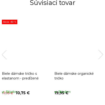
Súvisiaci tovar
-40 %
Biele dámske tričko s
Biele dámske organické
elastanom - predĺžené
tričko
Skladom
Skladom
10,75 €
19,95 €
17,95 €