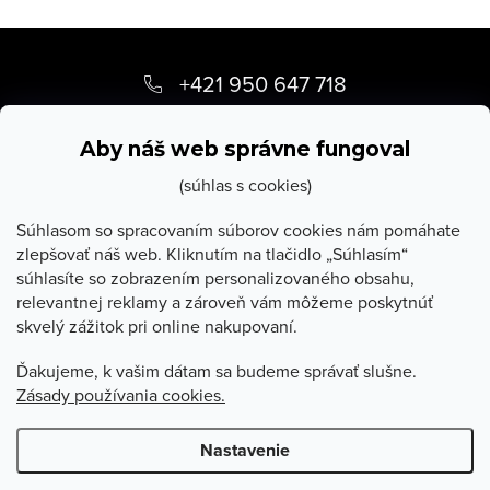
Z
á
+421 950 647 718
p
info
@
stevula.sk
ä
Aby náš web správne fungoval
t
(súhlas s cookies)
i
Súhlasom so spracovaním súborov cookies nám pomáhate
zlepšovať náš web. Kliknutím na tlačidlo „Súhlasím“
e
súhlasíte so zobrazením personalizovaného obsahu,
O Stevula
relevantnej reklamy a zároveň vám môžeme poskytnúť
skvelý zážitok pri online nakupovaní.
Všetko o nákupe
Ďakujeme, k vašim dátam sa budeme správať slušne.
Zásady používania cookies.
Poradňa
Nastavenie
Copyright 2026
Stevula.sk
. Všetky práva vyhradené.
Upraviť