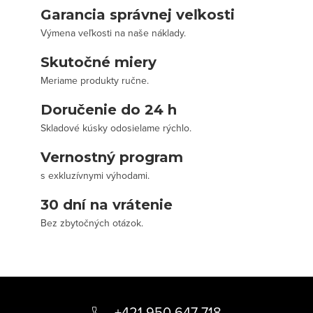
Garancia správnej veľkosti
Výmena veľkosti na naše náklady.
Skutočné miery
Meriame produkty ručne.
Doručenie do 24 h
Skladové kúsky odosielame rýchlo.
Vernostný program
s exkluzívnymi výhodami.
30 dní na vrátenie
Bez zbytočných otázok.
Z
á
+421 950 647 718