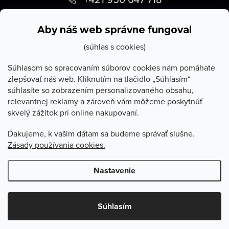
p
info
@
stevula.sk
ä
Aby náš web správne fungoval
t
(súhlas s cookies)
i
Súhlasom so spracovaním súborov cookies nám pomáhate
zlepšovať náš web. Kliknutím na tlačidlo „Súhlasím“
e
súhlasíte so zobrazením personalizovaného obsahu,
O Stevula
relevantnej reklamy a zároveň vám môžeme poskytnúť
skvelý zážitok pri online nakupovaní.
Všetko o nákupe
Ďakujeme, k vašim dátam sa budeme správať slušne.
Zásady používania cookies.
Poradňa
Nastavenie
Copyright 2026
Stevula.sk
. Všetky práva vyhradené.
Upraviť
nastavenie cookies
Súhlasím
Vytvoril Shoptet