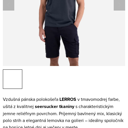
Vzdušná pánska polokošeľa
LERROS
v tmavomodrej farbe,
ušitá z kvalitnej
seersucker tkaniny
s charakteristickým
jemne reliéfnym povrchom. Príjemný bavlnený mix, klasický
polo strih a elegantná lemovka na golieri – ideálny spoločník
na horúce letné dni aj večery v meste.