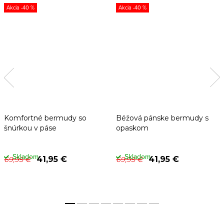
-40 %
-40 %
Komfortné bermudy so
Béžová pánske bermudy s
šnúrkou v páse
opaskom
Skladom
Skladom
41,95 €
41,95 €
69,95 €
69,95 €