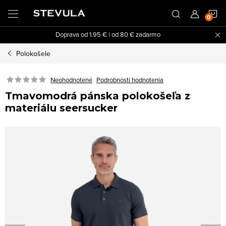
Prejsť
N
na
obsah
Doprava od 1.95 € | od 80 € zadarmo
K
Polokošele
Neohodnotené
Podrobnosti hodnotenia
Tmavomodrá pánska polokošeľa z
materiálu seersucker