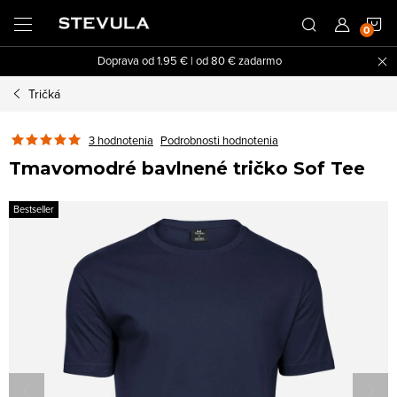
Prejsť
N
na
obsah
Doprava od 1.95 € | od 80 € zadarmo
K
Tričká
3 hodnotenia
Podrobnosti hodnotenia
Tmavomodré bavlnené tričko Sof Tee
Bestseller