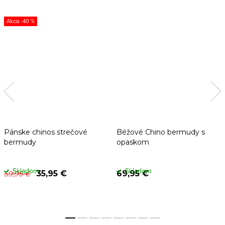
-40 %
Pánske chinos strečové
Béžové Chino bermudy s
bermudy
opaskom
Skladom
Skladom
35,95 €
69,95 €
59,95 €