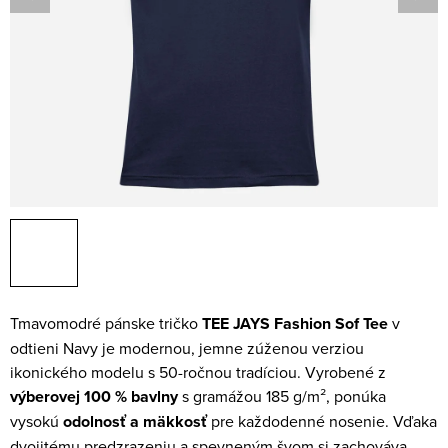
Tmavomodré pánske tričko
TEE JAYS Fashion Sof Tee
v
odtieni Navy je modernou, jemne zúženou verziou
ikonického modelu s 50-ročnou tradíciou. Vyrobené z
výberovej 100 % bavlny
s gramážou 185 g/m², ponúka
vysokú
odolnosť a mäkkosť
pre každodenné nosenie. Vďaka
dvojitému predzrazeniu a spevneným švom si zachováva