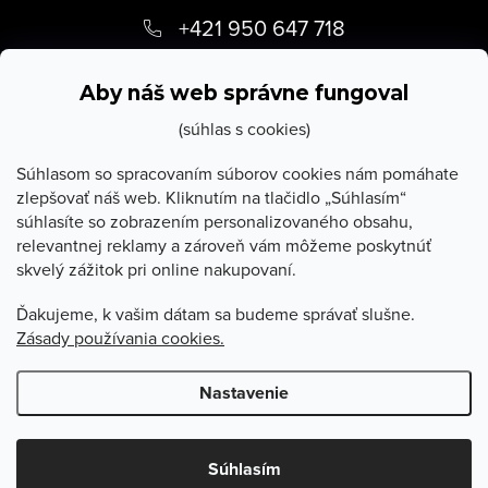
á
+421 950 647 718
p
info
@
stevula.sk
ä
Aby náš web správne fungoval
t
(súhlas s cookies)
i
Súhlasom so spracovaním súborov cookies nám pomáhate
zlepšovať náš web. Kliknutím na tlačidlo „Súhlasím“
e
súhlasíte so zobrazením personalizovaného obsahu,
O Stevula
relevantnej reklamy a zároveň vám môžeme poskytnúť
skvelý zážitok pri online nakupovaní.
Všetko o nákupe
Ďakujeme, k vašim dátam sa budeme správať slušne.
Zásady používania cookies.
Poradňa
Nastavenie
Copyright 2026
Stevula.sk
. Všetky práva vyhradené.
Upraviť
nastavenie cookies
Súhlasím
Vytvoril Shoptet