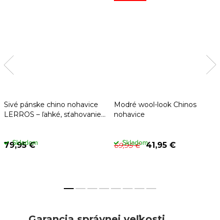
Sivé pánske chino nohavice
Modré wool-look Chinos
LERROS – ľahké, sťahovanie
nohavice
v páse
Skladom
Skladom
79,95 €
41,95 €
69,95 €
Garancia správnej veľkosti