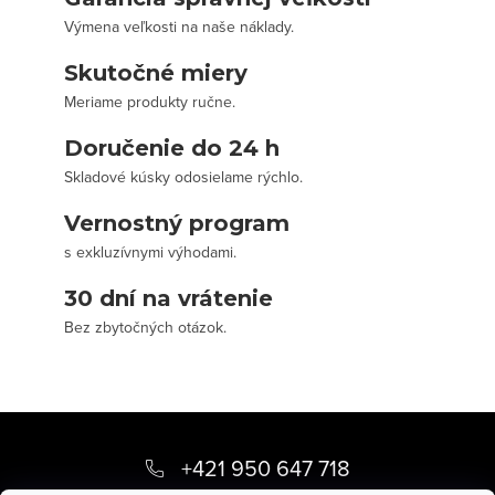
Výmena veľkosti na naše náklady.
Skutočné miery
Meriame produkty ručne.
Doručenie do 24 h
Skladové kúsky odosielame rýchlo.
Vernostný program
s exkluzívnymi výhodami.
30 dní na vrátenie
Bez zbytočných otázok.
Z
á
+421 950 647 718