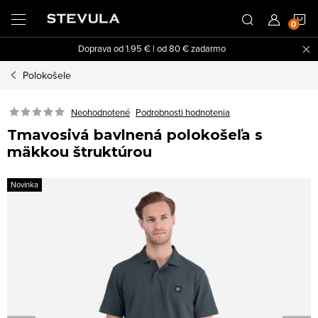
Prejsť
N
na
obsah
Doprava od 1.95 € | od 80 € zadarmo
K
Polokošele
Neohodnotené
Podrobnosti hodnotenia
Tmavosivá bavlnená polokošeľa s
mäkkou štruktúrou
Novinka