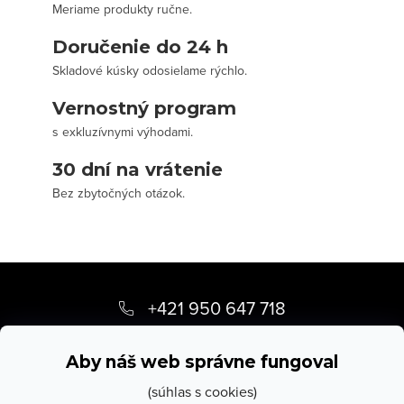
Meriame produkty ručne.
Doručenie do 24 h
Skladové kúsky odosielame rýchlo.
Vernostný program
s exkluzívnymi výhodami.
30 dní na vrátenie
Bez zbytočných otázok.
Z
á
+421 950 647 718
p
info
@
stevula.sk
ä
Aby náš web správne fungoval
t
(súhlas s cookies)