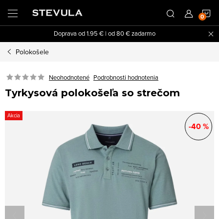
Prejsť
N
na
obsah
Doprava od 1.95 € | od 80 € zadarmo
K
Polokošele
Neohodnotené
Podrobnosti hodnotenia
Tyrkysová polokošeľa so strečom
Akcia
-40 %