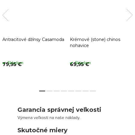
Antracitové džínsy Casamoda
Krémové (stone) chinos
nohavice
Skladom
Skladom
79,95 €
69,95 €
Garancia správnej veľkosti
Výmena veľkosti na naše náklady.
Skutočné miery