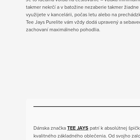
takmer nekrčí a v batožine nezaberie takmer žiadne 
využijete v kancelárii, počas letu alebo na prechád
Tee Jays Purelite vám vždy dodá upravený a sebave
zachovaní maximálneho pohodlia.
Dánska značka
TEE JAYS
patrí k absolútnej špi
kvalitného základného oblečenia. Od svojho zalo