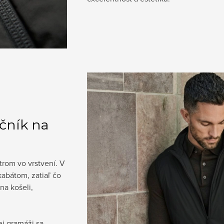
očník na
trom vo vrstvení. V
kabátom, zatiaľ čo
na košeli,
ej gramáži sa