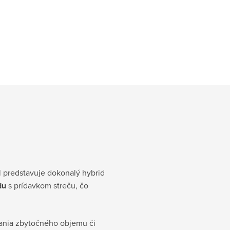
l predstavuje dokonalý hybrid
du
s prídavkom streču, čo
idania zbytočného objemu či