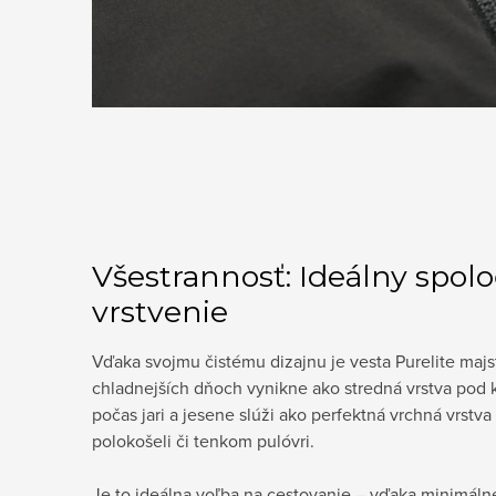
Všestrannosť: Ideálny spol
vrstvenie
Vďaka svojmu čistému dizajnu je vesta Purelite majs
chladnejších dňoch vynikne ako stredná vrstva pod 
počas jari a jesene slúži ako perfektná vrchná vrstva 
polokošeli či tenkom pulóvri.
Je to ideálna voľba na cestovanie – vďaka minimáln