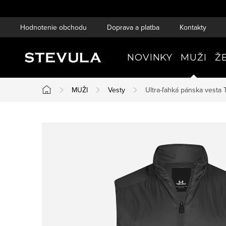
Prejsť
na
Hodnotenie obchodu
Doprava a platba
Kontakty
obsah
NOVINKY
MUŽI
Ž
MUŽI
Vesty
Ultra-ľahká pánska vesta 
Domov