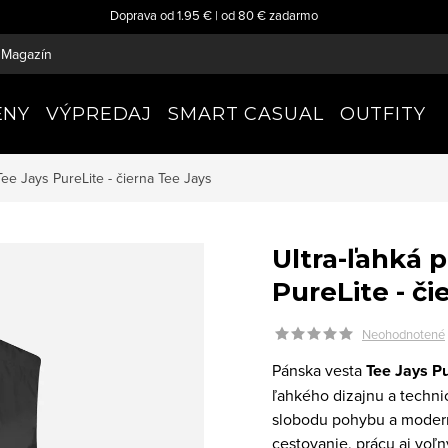
Doprava od 1.95 € | od 80 € zadarmo
Magazín
ENY
VÝPREDAJ
SMART CASUAL
OUTFITY
Tee Jays PureLite - čierna
Tee Jays
Ultra-ľahká 
PureLite - či
Neohodnotené
Pánska vesta
Tee Jays Pu
ľahkého dizajnu a techn
slobodu pohybu a moderný
cestovanie, prácu aj voľ