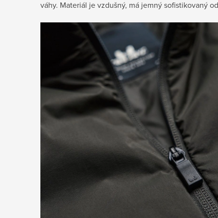
váhy. Materiál je vzdušný, má jemný sofistikovaný o