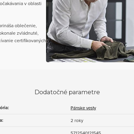
očakávania v oblasti
rináša oblečenie,
dokonale zvládnuté,
ívanie certifikovaných
Dodatočné parametre
ória
:
Pánske vesty
a
:
2 roky
5712540121545