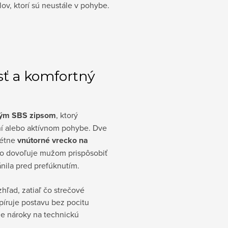
ov, ktorí sú neustále v pohybe.
ť a komfortný
ným SBS zipsom
, ktorý
ní alebo aktívnom pohybe. Dve
rétne
vnútorné vrecko na
 čo dovoľuje mužom prispôsobiť
ánila pred prefúknutím.
hľad, zatiaľ čo strečové
opíruje postavu bez pocitu
šie nároky na technickú