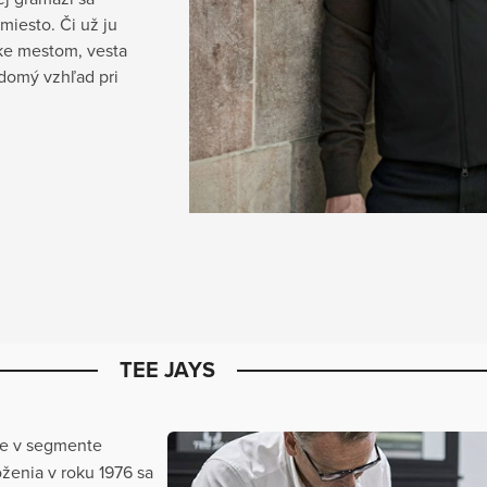
miesto. Či už ju
zke mestom, vesta
domý vzhľad pri
TEE JAYS
čke v segmente
ženia v roku 1976 sa