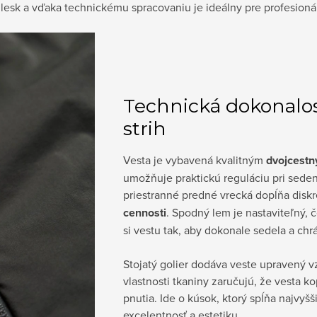
dlesk a vďaka technickému spracovaniu je ideálny pre profesionál
Technická dokonalos
strih
Vesta je vybavená kvalitným
dvojcest
umožňuje praktickú reguláciu pri sede
priestranné predné vrecká dopĺňa disk
cennosti
. Spodný lem je nastaviteľný,
si vestu tak, aby dokonale sedela a chr
Stojatý golier dodáva veste upravený vz
vlastnosti tkaniny zaručujú, že vesta k
pnutia. Ide o kúsok, ktorý spĺňa najvyš
excelentnosť a estetiku.