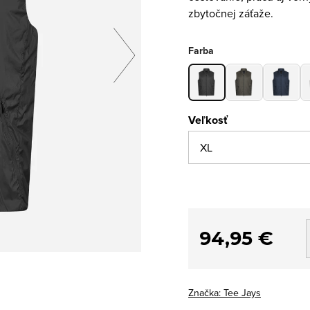
zbytočnej záťaže.
Farba
Veľkosť
94,95 €
Značka:
Tee Jays