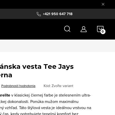
+421 950 647 718
NÁKU
KOŠÍ
pánska vesta Tee Jays
erna
Kód:
Zvoľte variant
Podrobnosti hodnotenia
relite
v klasickej čiernej farbe je stelesnením ultra-
ickej dokonalosti. Ponúka mužom maximálnu
 vzhľad. Táto štýlová vesta je ideálnou vrstvou na
ný čas, kedy potrebujete tepelný komfort bez