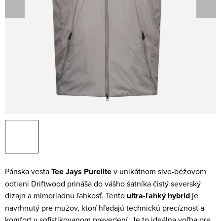
Pánska vesta
Tee Jays Purelite
v unikátnom sivo-béžovom
odtieni Driftwood prináša do vášho šatníka čistý severský
dizajn a mimoriadnu ľahkosť. Tento
ultra-ľahký hybrid
je
navrhnutý pre mužov, ktorí hľadajú technickú precíznosť a
komfort v sofistikovanom prevedení. Je to ideálna voľba pre