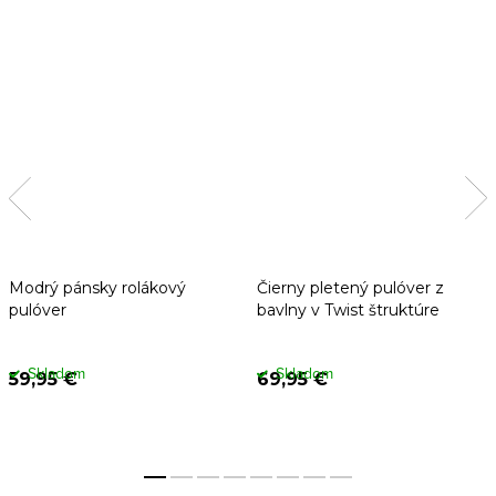
Modrý pánsky rolákový
Čierny pletený pulóver z
pulóver
bavlny v Twist štruktúre
Skladom
Skladom
59,95 €
69,95 €