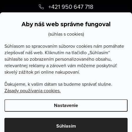
á
+421 950 647 718
p
info
@
stevula.sk
ä
Aby náš web správne fungoval
t
(súhlas s cookies)
i
Súhlasom so spracovaním súborov cookies nám pomáhate
zlepšovať náš web. Kliknutím na tlačidlo „Súhlasím“
e
súhlasíte so zobrazením personalizovaného obsahu,
O Stevula
relevantnej reklamy a zároveň vám môžeme poskytnúť
skvelý zážitok pri online nakupovaní.
Všetko o nákupe
Ďakujeme, k vašim dátam sa budeme správať slušne.
Zásady používania cookies.
Poradňa
Nastavenie
Copyright 2026
Stevula.sk
. Všetky práva vyhradené.
Upraviť
nastavenie cookies
Súhlasím
Vytvoril Shoptet