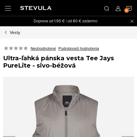
Prejsť
N
na
obsah
Doprava od 1.95 € | od 80 € zadarmo
K
Vesty
Neohodnotené
Podrobnosti hodnotenia
Ultra-ľahká pánska vesta Tee Jays
PureLite - sivo-béžová