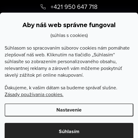
á
+421 950 647 718
p
info
@
stevula.sk
ä
Aby náš web správne fungoval
t
(súhlas s cookies)
i
Súhlasom so spracovaním súborov cookies nám pomáhate
zlepšovať náš web. Kliknutím na tlačidlo „Súhlasím“
e
súhlasíte so zobrazením personalizovaného obsahu,
O Stevula
relevantnej reklamy a zároveň vám môžeme poskytnúť
skvelý zážitok pri online nakupovaní.
Všetko o nákupe
Ďakujeme, k vašim dátam sa budeme správať slušne.
Zásady používania cookies.
Poradňa
Nastavenie
Copyright 2026
Stevula.sk
. Všetky práva vyhradené.
Upraviť
nastavenie cookies
Súhlasím
Vytvoril Shoptet