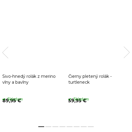
Sivo-hnedý rolák z merino
Čierny pletený rolák -
vlny a bavlny
turtleneck
Skladom
Skladom
89,95 €
59,95 €