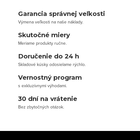
Garancia správnej veľkosti
Výmena veľkosti na naše náklady.
Skutočné miery
Meriame produkty ručne.
Doručenie do 24 h
Skladové kúsky odosielame rýchlo.
Vernostný program
s exkluzívnymi výhodami.
30 dní na vrátenie
Bez zbytočných otázok.
Z