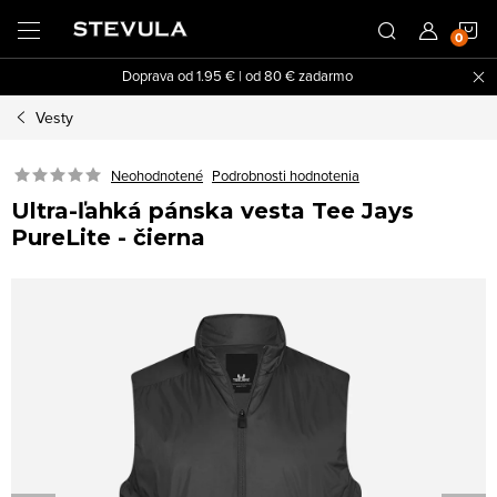
Prejsť
N
na
obsah
Doprava od 1.95 € | od 80 € zadarmo
K
Vesty
Neohodnotené
Podrobnosti hodnotenia
Ultra-ľahká pánska vesta Tee Jays
PureLite - čierna