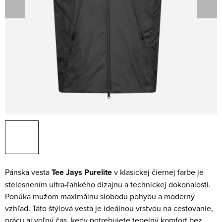
Pánska vesta
Tee Jays Purelite
v klasickej čiernej farbe je
stelesnením ultra-ľahkého dizajnu a technickej dokonalosti.
Ponúka mužom maximálnu slobodu pohybu a moderný
vzhľad. Táto štýlová vesta je ideálnou vrstvou na cestovanie,
prácu aj voľný čas, kedy potrebujete tepelný komfort bez